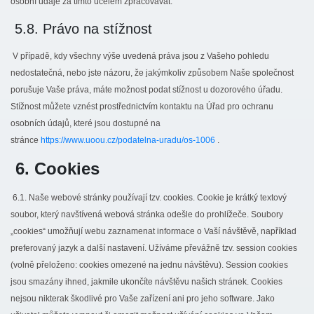
osobní údaje za tímto účelem zpracovávat.
5.8. Právo na stížnost
V případě, kdy všechny výše uvedená práva jsou z Vašeho pohledu
nedostatečná, nebo jste názoru, že jakýmkoliv způsobem Naše společnost
porušuje Vaše práva, máte možnost podat stížnost u dozorového úřadu.
Stížnost můžete vznést prostřednictvím kontaktu na Úřad pro ochranu
osobních údajů, které jsou dostupné na
stránce
https://www.uoou.cz/podatelna-uradu/os-1006
.
6. Cookies
6.1. Naše webové stránky používají tzv. cookies. Cookie je krátký textový
soubor, který navštívená webová stránka odešle do prohlížeče. Soubory
„cookies“ umožňují webu zaznamenat informace o Vaší návštěvě, například
preferovaný jazyk a další nastavení. Užíváme převážně tzv. session cookies
(volně přeloženo: cookies omezené na jednu návštěvu). Session cookies
jsou smazány ihned, jakmile ukončíte návštěvu našich stránek. Cookies
nejsou nikterak škodlivé pro Vaše zařízení ani pro jeho software. Jako