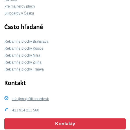
Pre majiteľov plôch
Billboardy v Česku
Často hľadané
Reklamné plochy Bratislava
Reklamné plochy Košice
Reklamné plochy Nitra
Reklamné plochy Žilina
Reklamné plochy Trnava
Kontakt
info@mojeBillboardy.sk
+421 914 211 560
Kontakty