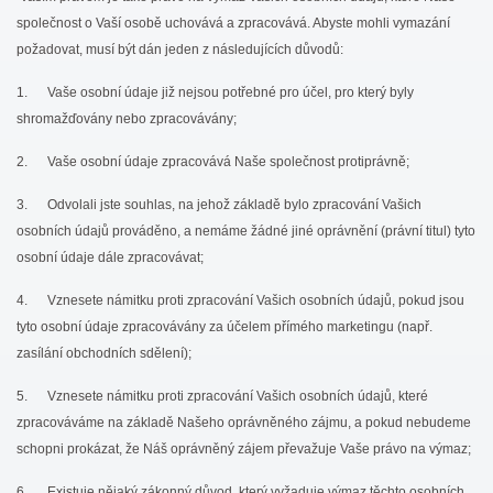
společnost o Vaší osobě uchovává a zpracovává. Abyste mohli vymazání
požadovat, musí být dán jeden z následujících důvodů:
1. Vaše osobní údaje již nejsou potřebné pro účel, pro který byly
shromažďovány nebo zpracovávány;
2. Vaše osobní údaje zpracovává Naše společnost protiprávně;
3. Odvolali jste souhlas, na jehož základě bylo zpracování Vašich
osobních údajů prováděno, a nemáme žádné jiné oprávnění (právní titul) tyto
osobní údaje dále zpracovávat;
4. Vznesete námitku proti zpracování Vašich osobních údajů, pokud jsou
tyto osobní údaje zpracovávány za účelem přímého marketingu (např.
zasílání obchodních sdělení);
5. Vznesete námitku proti zpracování Vašich osobních údajů, které
zpracováváme na základě Našeho oprávněného zájmu, a pokud nebudeme
schopni prokázat, že Náš oprávněný zájem převažuje Vaše právo na výmaz;
6. Existuje nějaký zákonný důvod, který vyžaduje výmaz těchto osobních