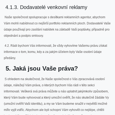
4.1.3. Dodavatelé venkovní reklamy
Naše společnost spolupracuje s desítkami reklamních agentur, abychom
Vám mohli nabídnout co nejširší portfolio reklamních ploch. Dodavatelé Vaše
údaje používají pro zasílání nabídek na základě Vaší poptávky, případně pro
objednání a podpis smlouvy.
4.2. Rádi bychom Vás informovali, že vždy vyhovíme Vašemu právu získat
informace o tom, komu, kdy a za jakým účelem byly Vaše osobní údaje
předány.
5. Jaká jsou Vaše práva?
S ohledem na skutečnost, že Naše společnost o Vás zpracovává osobní
údaje, náležejí Vám práva, o kterých bychom Vás rádi v této sekci
informovali. Veškerá svá práva můžete u nás uplatnit jakýmkoliv způsobem,
který Vám bude vyhovovat a který umožní ověřit, že nás skutečně žádáte Vy
(umožní ověřit Vaši identitu), a my se Vám budeme snažit v největší možné
míře vyjít vstříc. Abychom ale byli schopni Vám vyhovět co nejlépe, chtěli