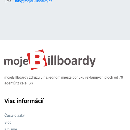
Email:
info@mojeBillboardy.cz
mojeBillboardy združujú na jednom mieste ponuku reklamných plôch od 70
agentúr z celej SR.
Viac informácií
Časté otázky
Blog
Kto sme