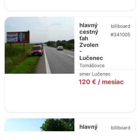
hlavný
billboard
cestný
#341005
ťah
Zvolen
-
Lučenec
Tomášovce
smer Lučenec
120 € / mesiac
hlavný
billboard
cestný
#341006
ťah