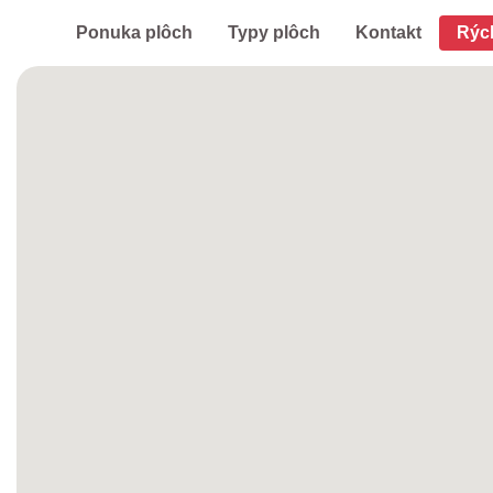
Ponuka plôch
Typy plôch
Kontakt
Rýc