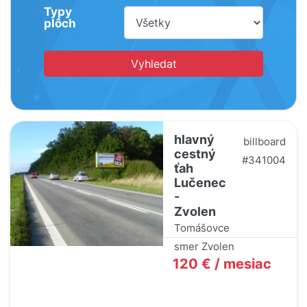
Typy
plôch
hlavný
billboard
cestný
#341004
ťah
Lučenec
-
Zvolen
Tomášovce
smer Zvolen
120 € / mesiac