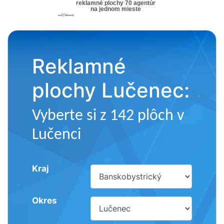
reklamné plochy 70 agentúr
na jednom mieste
Reklamné
plochy Lučenec:
Vyberte si z 142 plôch v
Lučenci
Kraj
Okres