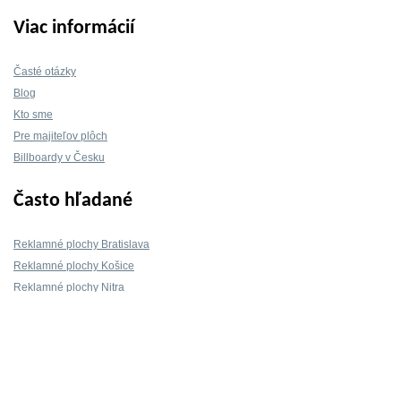
Viac informácií
Časté otázky
Blog
Kto sme
Pre majiteľov plôch
Billboardy v Česku
Často hľadané
Reklamné plochy Bratislava
Reklamné plochy Košice
Reklamné plochy Nitra
Reklamné plochy Žilina
Reklamné plochy Trnava
Kontakt