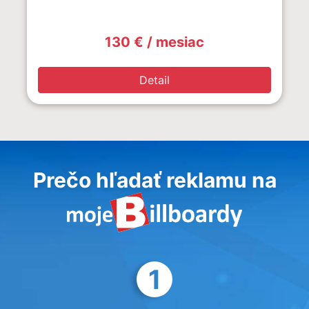
130 € / mesiac
Detail
Prečo hľadať reklamu na
1