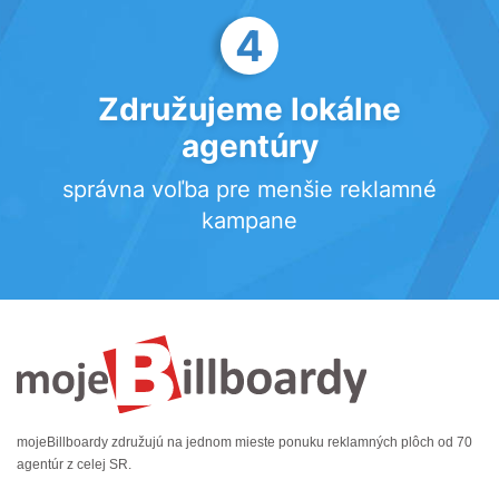
4
Združujeme lokálne
agentúry
správna voľba pre menšie reklamné
kampane
mojeBillboardy združujú na jednom mieste ponuku reklamných plôch od 70
agentúr z celej SR.