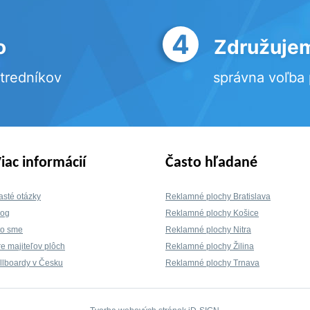
4
o
Združujem
stredníkov
správna voľba
iac informácií
Často hľadané
asté otázky
Reklamné plochy Bratislava
log
Reklamné plochy Košice
to sme
Reklamné plochy Nitra
re majiteľov plôch
Reklamné plochy Žilina
illboardy v Česku
Reklamné plochy Trnava