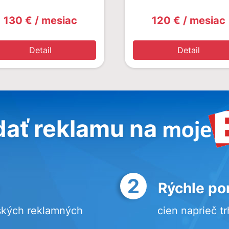
130 € / mesiac
120 € / mesiac
Detail
Detail
dať reklamu na
2
Rýchle po
ských reklamných
cien naprieč t