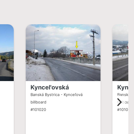
a
Kyncel'ovská
Kynce
Banská Bystrica - Kynceľová
Banská B
billboard
billboard
#101020
#101021