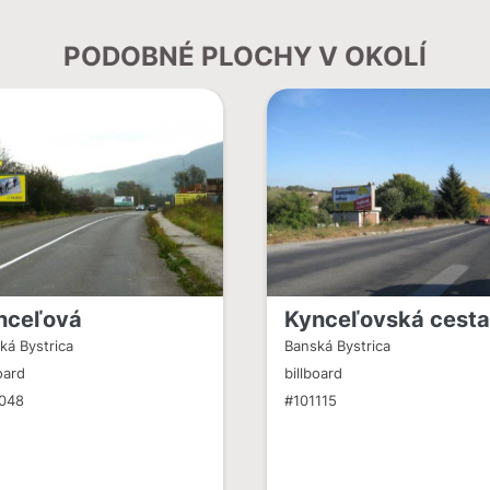
PODOBNÉ PLOCHY V OKOLÍ
nceľová
Kynceľovská cest
ká Bystrica
Banská Bystrica
oard
billboard
048
#101115