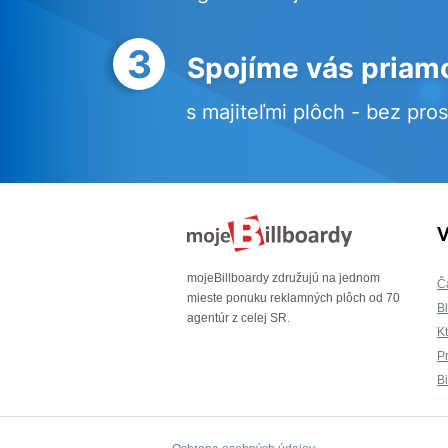
3
Spojíme vás priam
s majiteľmi plôch - bez pro
V
mojeBillboardy združujú na jednom
Č
mieste ponuku reklamných plôch od 70
B
agentúr z celej SR.
K
P
B