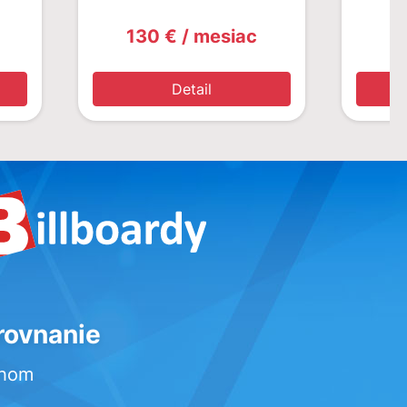
130 € / mesiac
1
Detail
rovnanie
rhom