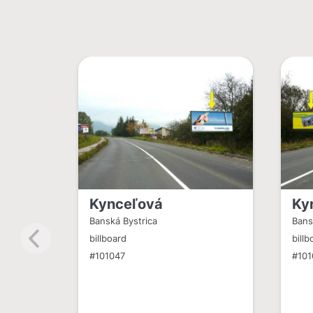
Kynceľová
Ky
Banská Bystrica
Bans
billboard
billb
#101047
#101