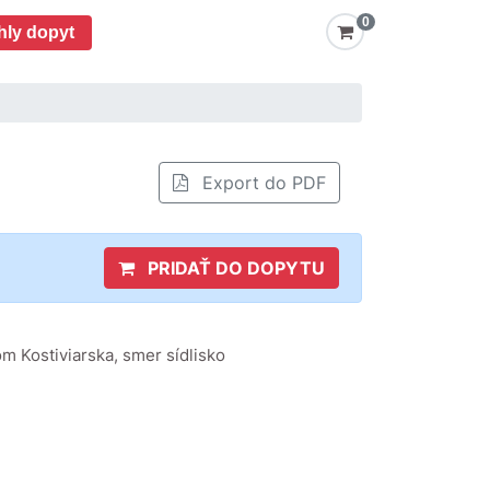
0
hly dopyt
Export do PDF
PRIDAŤ DO DOPYTU
m Kostiviarska, smer sídlisko