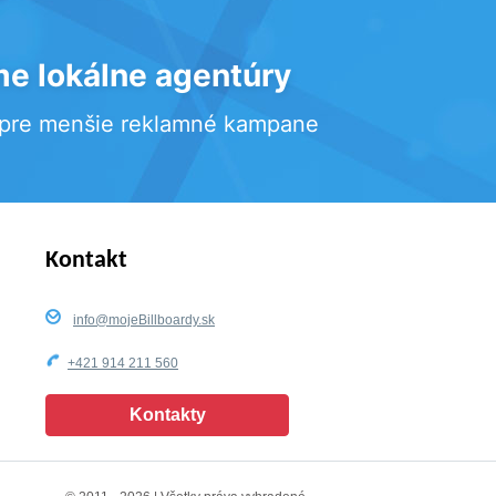
e lokálne agentúry
 pre menšie reklamné kampane
Kontakt
info@mojeBillboardy.sk
+421 914 211 560
Kontakty