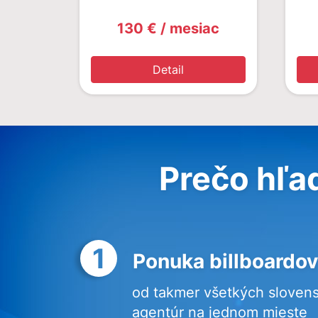
130 € / mesiac
Detail
Prečo hľa
1
Ponuka billboardov
od takmer všetkých sloven
agentúr na jednom mieste