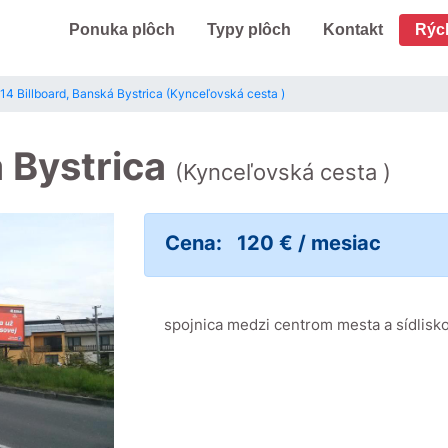
Ponuka plôch
Typy plôch
Kontakt
Rýc
14 Billboard, Banská Bystrica (Kynceľovská cesta )
á Bystrica
(Kynceľovská cesta )
Cena:
120 € / mesiac
spojnica medzi centrom mesta a sídlisko