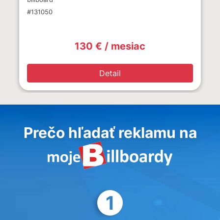
#131050
130 € / mesiac
Detail
Prečo hľadať reklamu na
1