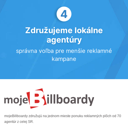
4
Združujeme lokálne
agentúry
správna voľba pre menšie reklamné
kampane
mojeBillboardy združujú na jednom mieste ponuku reklamných plôch od 70
agentúr z celej SR.