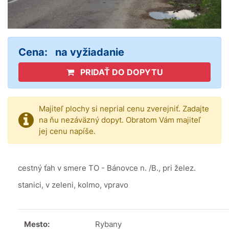
Cena:
na vyžiadanie
PRIDAŤ DO DOPYTU
Majiteľ plochy si neprial cenu zverejniť. Zadajte
na ňu nezáväzný dopyt. Obratom Vám majiteľ
jej cenu napíše.
cestný ťah v smere TO - Bánovce n. /B., pri želez.
stanici, v zeleni, kolmo, vpravo
Mesto:
Rybany