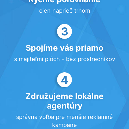
cien naprieč trhom
3
Spojíme vás priamo
s majiteľmi plôch - bez prostredníkov
4
Združujeme lokálne
agentúry
správna voľba pre menšie reklamné
kampane