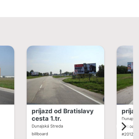
príjazd od Bratislavy
príja
cesta 1.tr.
Dunajská
Dunajská Streda
billboard
billboard
#201239