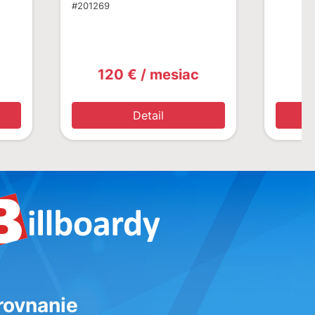
#201269
120 € / mesiac
1
Detail
rovnanie