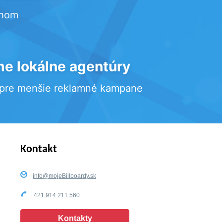
rhom
e lokálne agentúry
 pre menšie reklamné kampane
Kontakt
info@mojeBillboardy.sk
+421 914 211 560
Kontakty