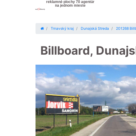
reklamné plochy 70 agentúr
na jednom mieste
Trnavský kraj
Dunajská Streda
201268 Billb
Billboard, Dunaj