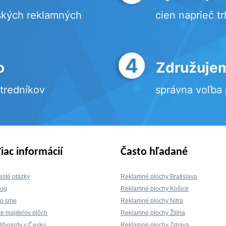
ských reklamných
cien naprieč t
4
o
Združujem
stredníkov
správna voľba
iac informácií
Často hľadané
asté otázky
Reklamné plochy Bratislava
log
Reklamné plochy Košice
to sme
Reklamné plochy Nitra
re majiteľov plôch
Reklamné plochy Žilina
illboardy v Česku
Reklamné plochy Trnava