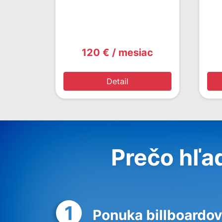
120 € / mesiac
Detail
Prečo hľa
1
Ponuka billboardov