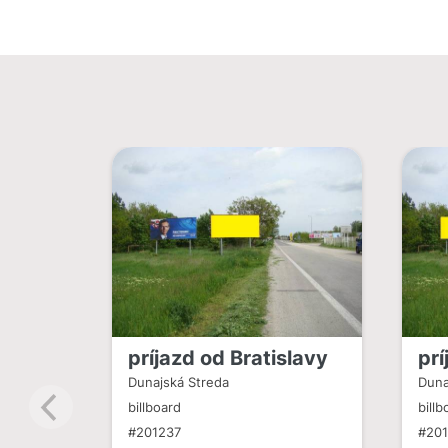
príjazd od Bratislavy
prí
Dunajská Streda
Duna
billboard
billb
#201237
#20