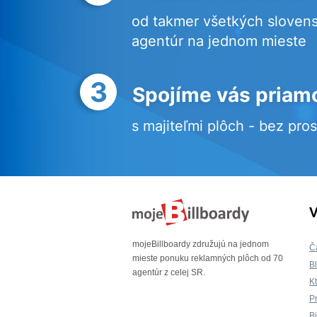
od takmer všetkých sloven
agentúr na jednom mieste
3
Spojíme vás priam
s majiteľmi plôch - bez pro
V
mojeBillboardy združujú na jednom
Č
mieste ponuku reklamných plôch od 70
B
agentúr z celej SR.
K
P
B