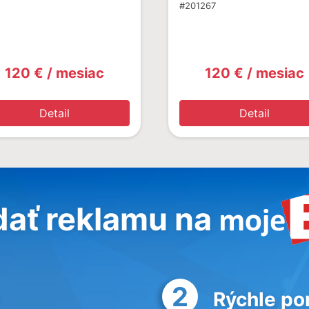
#201267
120 € / mesiac
120 € / mesiac
Detail
Detail
dať reklamu na
2
Rýchle po