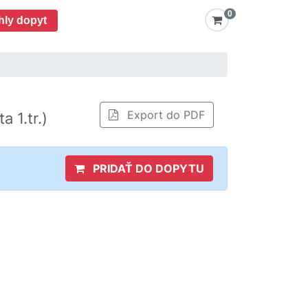
0
hly dopyt
Export do PDF
a 1.tr.)
PRIDAŤ DO DOPYTU