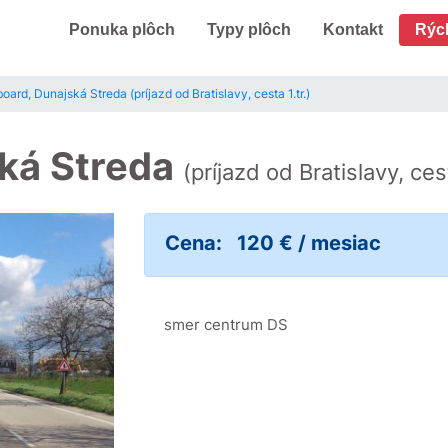
Ponuka plôch
Typy plôch
Kontakt
Rýc
oard, Dunajská Streda (príjazd od Bratislavy, cesta 1.tr.)
ská Streda
(príjazd od Bratislavy, cest
Cena:
120 € / mesiac
smer centrum DS