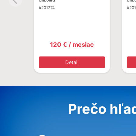
billboard
billb
#201274
#20
120 € / mesiac
Detail
Prečo hľa