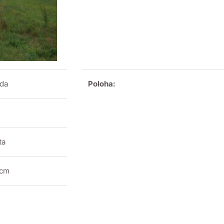
eda
Poloha:
ta
 cm