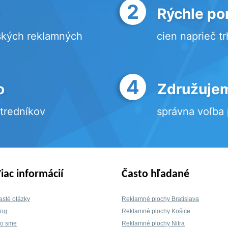
2
Rýchle po
ských reklamných
cien naprieč t
4
o
Združujem
stredníkov
správna voľba
iac informácií
Často hľadané
asté otázky
Reklamné plochy Bratislava
log
Reklamné plochy Košice
to sme
Reklamné plochy Nitra