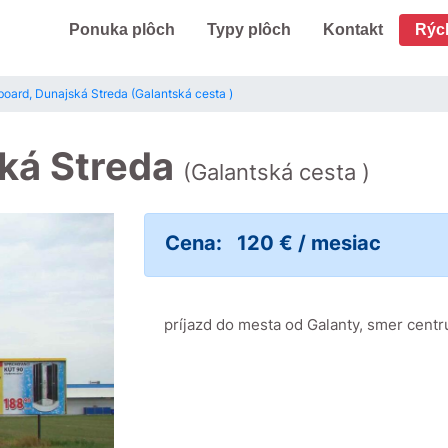
Ponuka plôch
Typy plôch
Kontakt
Rýc
board, Dunajská Streda (Galantská cesta )
ská Streda
(Galantská cesta )
Cena:
120 € / mesiac
príjazd do mesta od Galanty, smer centr