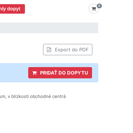
0
hly dopyt
Export do PDF
PRIDAŤ DO DOPYTU
um, v blízkosti obchodné centrá