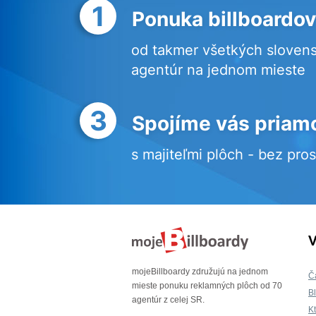
1
Ponuka billboardov
od takmer všetkých sloven
agentúr na jednom mieste
3
Spojíme vás priam
s majiteľmi plôch - bez pro
V
mojeBillboardy združujú na jednom
Č
mieste ponuku reklamných plôch od 70
B
agentúr z celej SR.
K