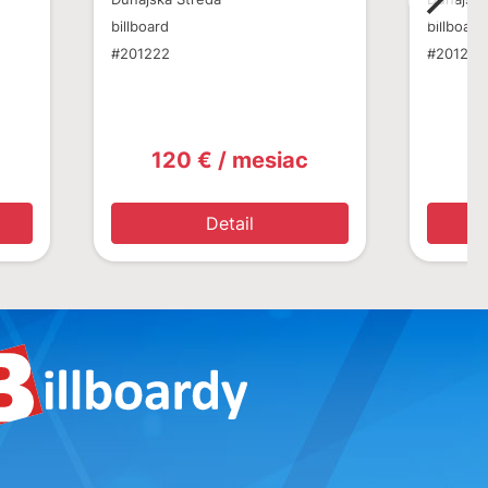
billboard
billboard
#201222
#201220
120 € / mesiac
1
Detail