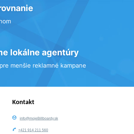
rovnanie
rhom
e lokálne agentúry
 pre menšie reklamné kampane
Kontakt
info@mojeBillboardy.sk
+421 914 211 560