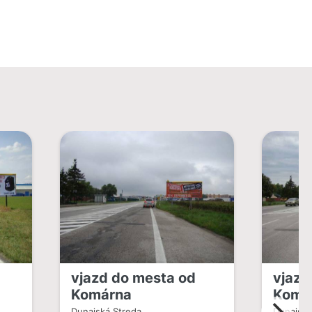
vjazd do mesta od
vjazd
Komárna
Komá
Dunajská Streda
Dunajská