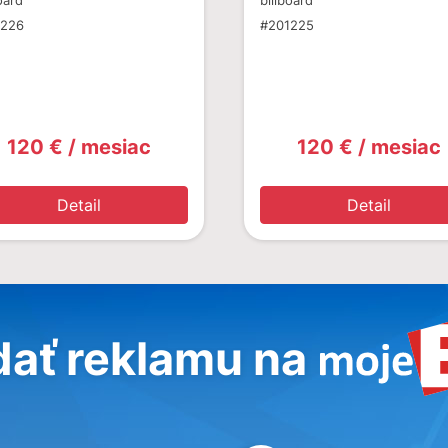
oard
billboard
1226
#201225
120 € / mesiac
120 € / mesiac
Detail
Detail
dať reklamu na