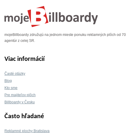
mojeBillboardy združujú na jednom mieste ponuku reklamných plôch od 70
agentúr z celej SR.
Viac informácií
Časté otázky
Blog
Kto sme
Pre majiteľov plôch
Billboardy v Česku
Často hľadané
Reklamné plochy Bratislava