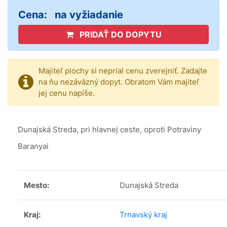
Cena:
na vyžiadanie
PRIDAŤ DO DOPYTU
Majiteľ plochy si neprial cenu zverejniť. Zadajte
na ňu nezáväzný dopyt. Obratom Vám majiteľ
jej cenu napíše.
Dunajská Streda, pri hlavnej ceste, oproti Potraviny
Baranyai
Mesto:
Dunajská Streda
Kraj:
Trnavský kraj