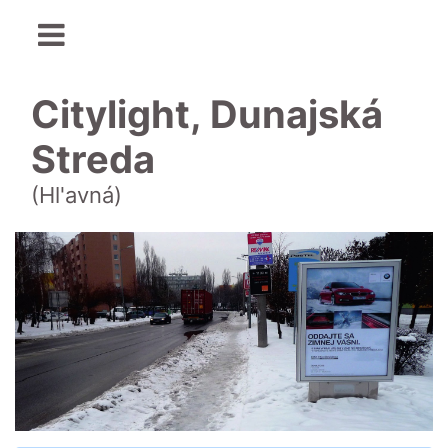
Citylight, Dunajská
Streda
(Hl'avná)