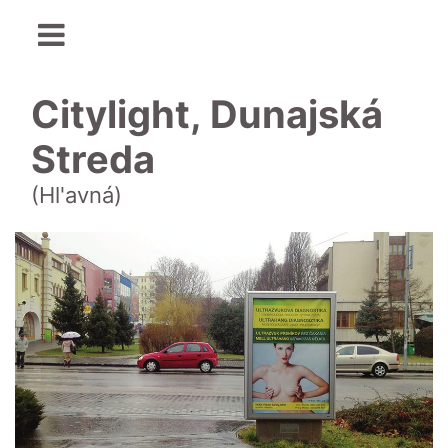
Citylight, Dunajská
Streda
(Hl'avná)