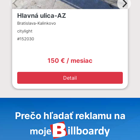
Hlavná ulica-AZ
Bratislava-Kalinkovo
citylight
#152030
150 € / mesiac
Detail
Prečo hľadať reklamu na