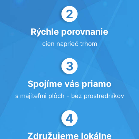
2
Rýchle porovnanie
cien naprieč trhom
3
Spojíme vás priamo
s majiteľmi plôch - bez prostredníkov
4
Združujeme lokálne