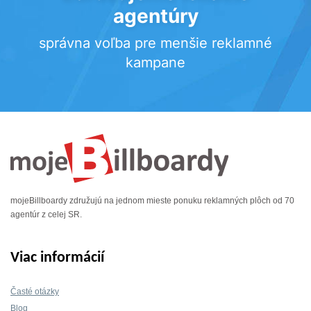
agentúry
správna voľba pre menšie reklamné
kampane
mojeBillboardy združujú na jednom mieste ponuku reklamných plôch od 70
agentúr z celej SR.
Viac informácií
Časté otázky
Blog