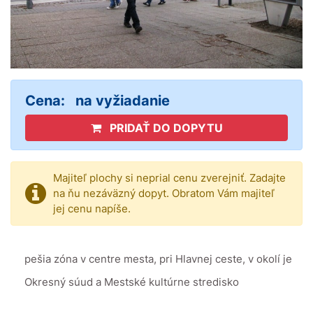
Cena:
na vyžiadanie
PRIDAŤ DO DOPYTU
Majiteľ plochy si neprial cenu zverejniť. Zadajte
na ňu nezáväzný dopyt. Obratom Vám majiteľ
jej cenu napíše.
pešia zóna v centre mesta, pri Hlavnej ceste, v okolí je
Okresný súud a Mestské kultúrne stredisko