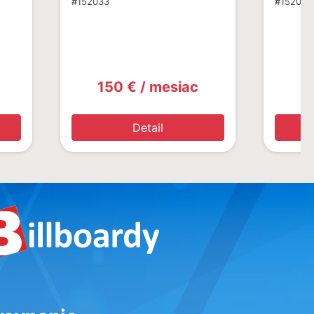
#152033
#152028
150 € / mesiac
1
Detail