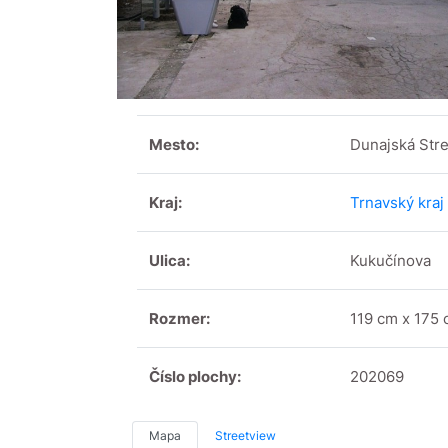
Mesto:
Dunajská Str
Kraj:
Trnavský kraj
Ulica:
Kukučínova
Rozmer:
119 cm x 175
Číslo plochy:
202069
Mapa
Streetview