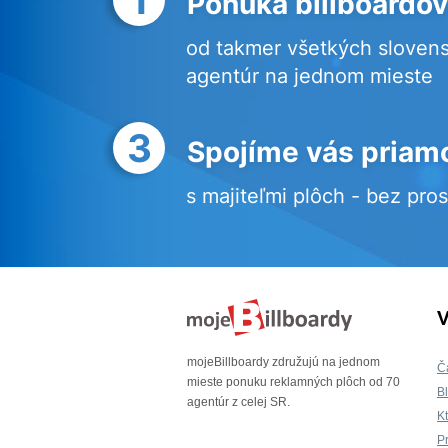
Ponuka billboardov
od takmer všetkých sloven
agentúr na jednom mieste
3
Spojíme vás priam
s majiteľmi plôch - bez pro
V
mojeBillboardy združujú na jednom
Č
mieste ponuku reklamných plôch od 70
B
agentúr z celej SR.
K
P