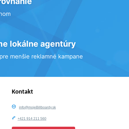
rovnanie
rhom
e lokálne agentúry
 pre menšie reklamné kampane
Kontakt
info@mojeBillboardy.sk
+421 914 211 560