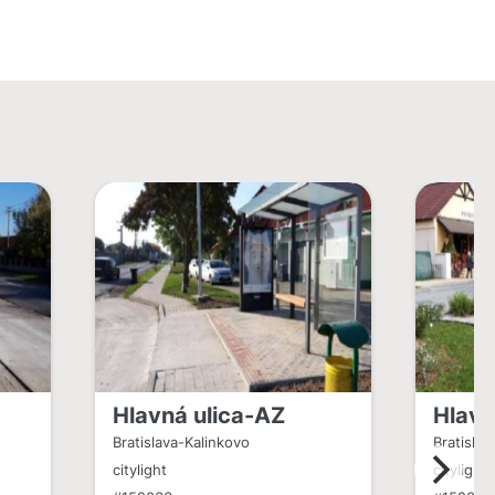
Hlavná ulica-AZ
Hlavn
Bratislava-Kalinkovo
Bratislav
citylight
citylight