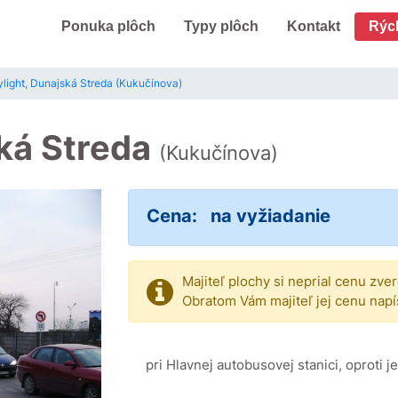
Ponuka plôch
Typy plôch
Kontakt
Rýc
light, Dunajská Streda (Kukučínova)
ská Streda
(Kukučínova)
Cena:
na vyžiadanie
Majiteľ plochy si neprial cenu zve
Obratom Vám majiteľ jej cenu napí
pri Hlavnej autobusovej stanici, oproti j