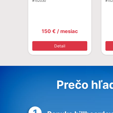
#152030
#15
150 € / mesiac
Detail
Prečo hľa
1