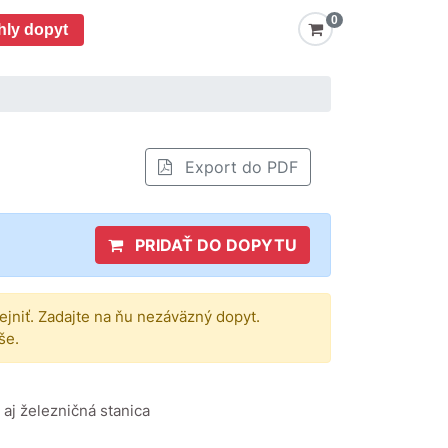
0
hly dopyt
Export do PDF
PRIDAŤ DO DOPYTU
rejniť. Zadajte na ňu nezáväzný dopyt.
še.
e aj železničná stanica