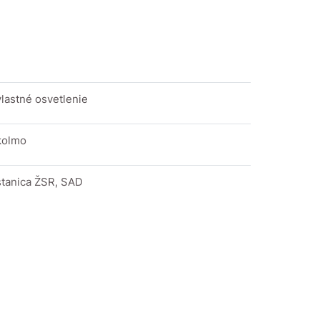
vlastné osvetlenie
kolmo
stanica ŽSR, SAD