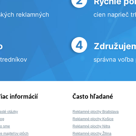
Rýchle po
ských reklamných
cien naprieč t
4
o
Združujem
stredníkov
správna voľba
iac informácií
Často hľadané
asté otázky
Reklamné plochy Bratislava
log
Reklamné plochy Košice
to sme
Reklamné plochy Nitra
re majiteľov plôch
Reklamné plochy Žilina