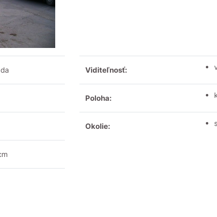
eda
Viditeľnosť:
Poloha:
Okolie:
 cm