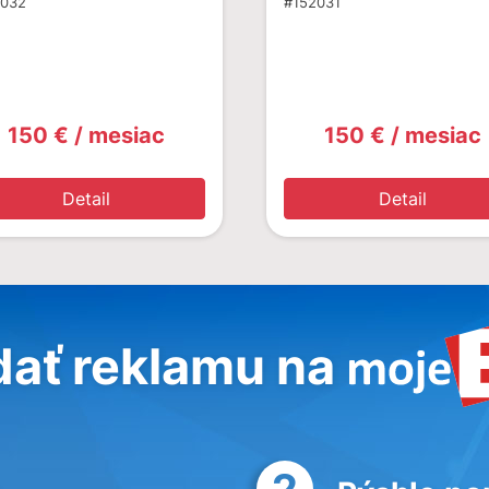
2032
#152031
150 € / mesiac
150 € / mesiac
Detail
Detail
dať reklamu na
2