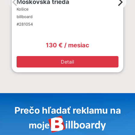
Moskovská trieda
Košice
billboard
#281054
130 € / mesiac
Detail
Prečo hľadať reklamu na