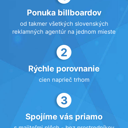
Ponuka billboardov
od takmer všetkých slovenských
reklamných agentúr na jednom mieste
2
Rýchle porovnanie
cien naprieč trhom
3
Spojíme vás priamo
s majiteľmi plôch - bez prostredníkov