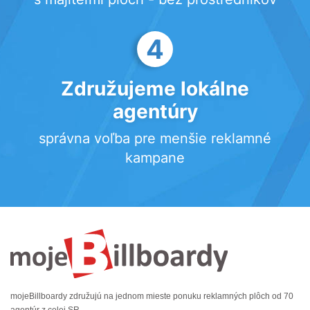
4
Združujeme lokálne
agentúry
správna voľba pre menšie reklamné
kampane
mojeBillboardy združujú na jednom mieste ponuku reklamných plôch od 70
agentúr z celej SR.