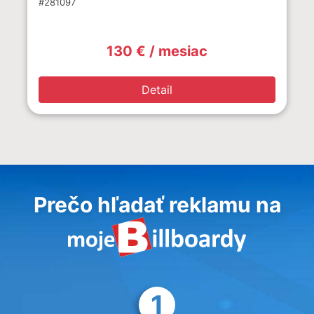
#281097
130 € / mesiac
Detail
Prečo hľadať reklamu na
1