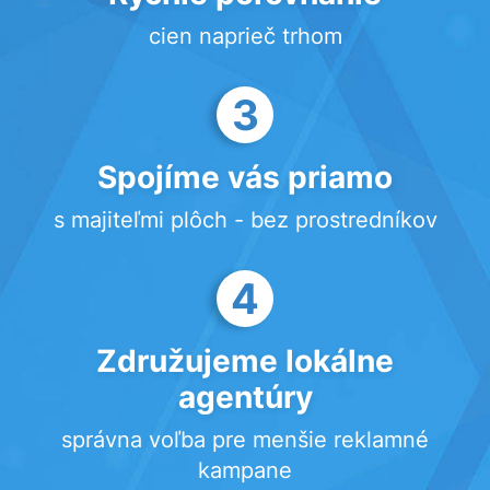
cien naprieč trhom
3
Spojíme vás priamo
s majiteľmi plôch - bez prostredníkov
4
Združujeme lokálne
agentúry
správna voľba pre menšie reklamné
kampane