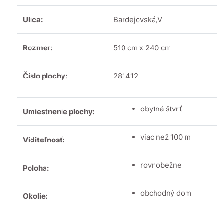
Ulica:
Bardejovská,V
Rozmer:
510 cm x 240 cm
Číslo plochy:
281412
obytná štvrť
Umiestnenie plochy:
viac než 100 m
Viditeľnosť:
rovnobežne
Poloha:
obchodný dom
Okolie: