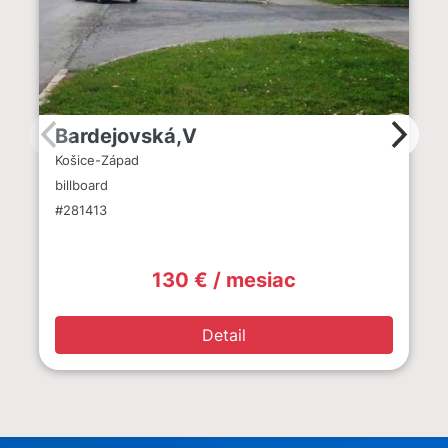
Bardejovská,V
Košice-Západ
billboard
#281413
130 € / mesiac
Detail