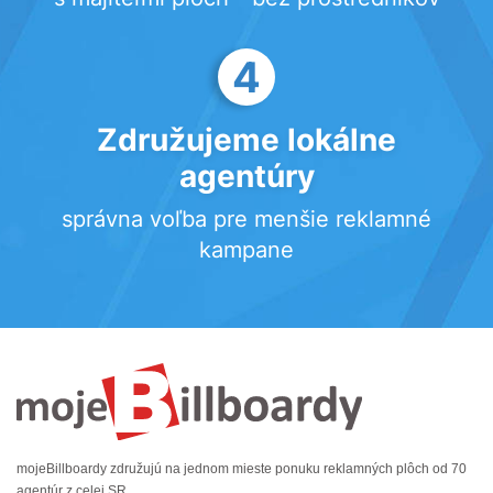
4
Združujeme lokálne
agentúry
správna voľba pre menšie reklamné
kampane
mojeBillboardy združujú na jednom mieste ponuku reklamných plôch od 70
agentúr z celej SR.