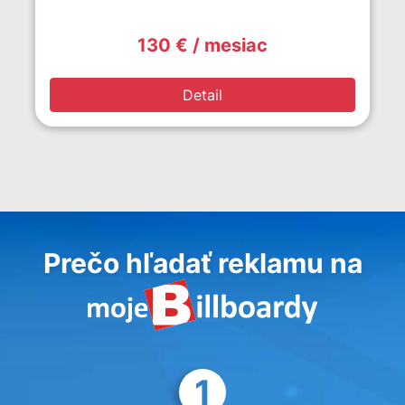
130 € / mesiac
Detail
Prečo hľadať reklamu na
1