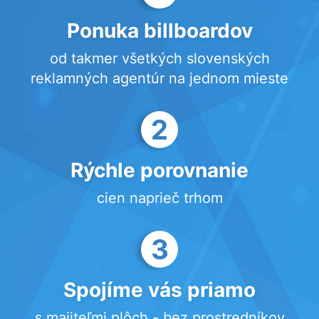
Ponuka billboardov
od takmer všetkých slovenských
reklamných agentúr na jednom mieste
2
Rýchle porovnanie
cien naprieč trhom
3
Spojíme vás priamo
s majiteľmi plôch - bez prostredníkov