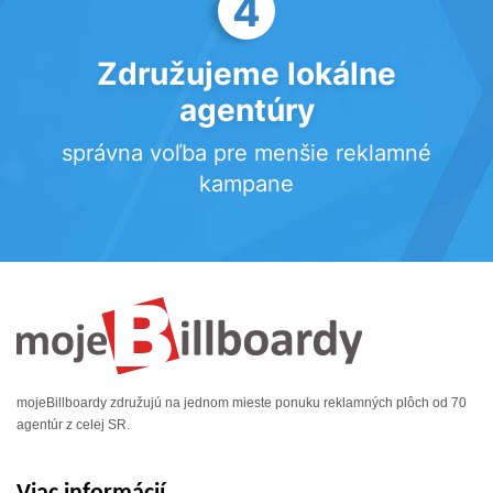
4
Združujeme lokálne
agentúry
správna voľba pre menšie reklamné
kampane
mojeBillboardy združujú na jednom mieste ponuku reklamných plôch od 70
agentúr z celej SR.