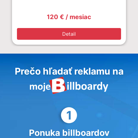
120 € / mesiac
Detail
Prečo hľadať reklamu na
1
Ponuka billboardov