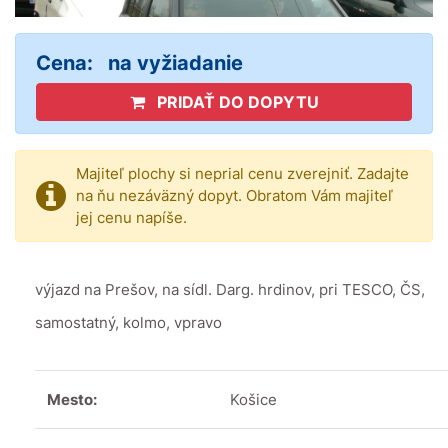
Cena:
na vyžiadanie
PRIDAŤ DO DOPYTU
Majiteľ plochy si neprial cenu zverejniť. Zadajte
na ňu nezáväzný dopyt. Obratom Vám majiteľ
jej cenu napíše.
výjazd na Prešov, na sídl. Darg. hrdinov, pri TESCO, ČS,
samostatný, kolmo, vpravo
Mesto:
Košice