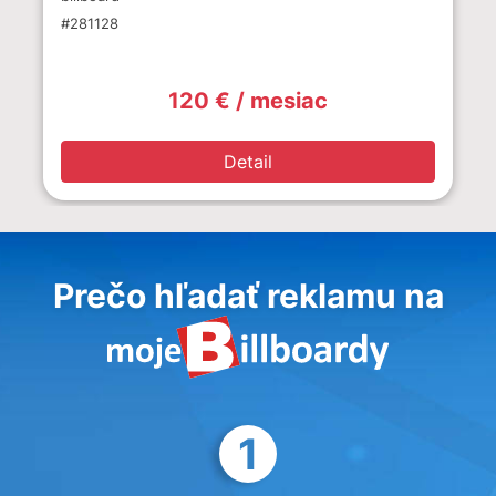
#281128
120 € / mesiac
Detail
Prečo hľadať reklamu na
1