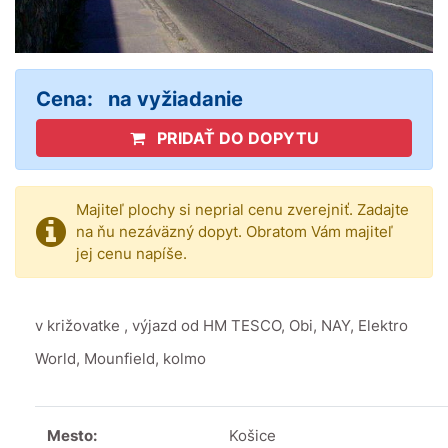
Cena:
na vyžiadanie
PRIDAŤ DO DOPYTU
Majiteľ plochy si neprial cenu zverejniť. Zadajte
na ňu nezáväzný dopyt. Obratom Vám majiteľ
jej cenu napíše.
v križovatke , výjazd od HM TESCO, Obi, NAY, Elektro
World, Mounfield, kolmo
Mesto:
Košice