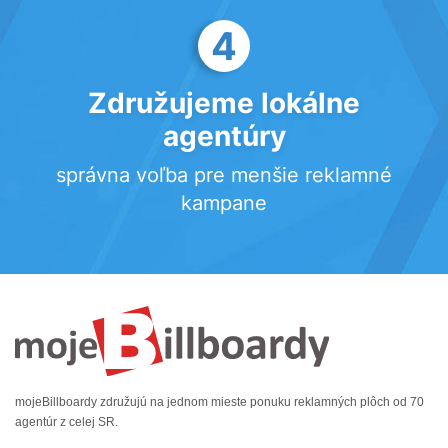
4
Združujeme lokálne
agentúry
správna voľba pre menšie reklamné
kampane
mojeBillboardy združujú na jednom mieste ponuku reklamných plôch od 70
agentúr z celej SR.