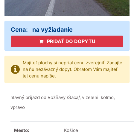
Cena:
na vyžiadanie
PRIDAŤ DO DOPYTU
Majiteľ plochy si neprial cenu zverejniť. Zadajte
na ňu nezáväzný dopyt. Obratom Vám majiteľ
jej cenu napíše.
hlavný príjazd od Rožňavy /Šaca/, v zeleni, kolmo,
vpravo
Mesto:
Košice