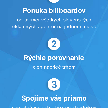
Ponuka billboardov
od takmer všetkých slovenských
reklamných agentúr na jednom mieste
2
Rýchle porovnanie
cien naprieč trhom
3
Spojíme vás priamo
s majiteľmi plôch - bez prostredníkov