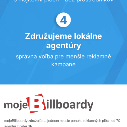
4
Združujeme lokálne
agentúry
správna voľba pre menšie reklamné
kampane
mojeBillboardy združujú na jednom mieste ponuku reklamných plôch od 70
agentúr z celej SR.