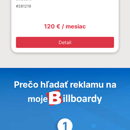
#281219
120 € / mesiac
Detail
Prečo hľadať reklamu na
1