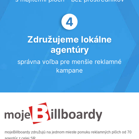
4
Združujeme lokálne
agentúry
správna voľba pre menšie reklamné
kampane
mojeBillboardy združujú na jednom mieste ponuku reklamných plôch od 70
agentúr z celej SR.