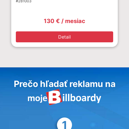
#281003
130 € / mesiac
Detail
Prečo hľadať reklamu na
1