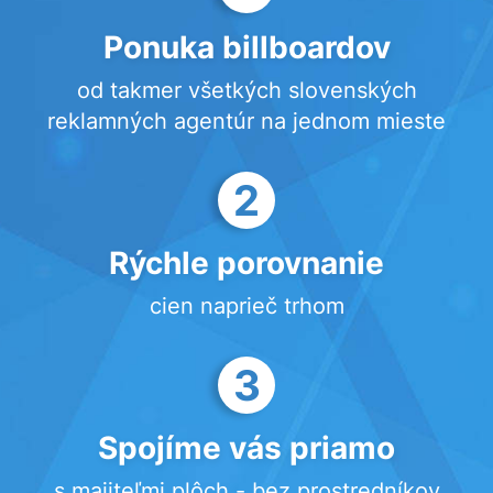
Ponuka billboardov
od takmer všetkých slovenských
reklamných agentúr na jednom mieste
2
Rýchle porovnanie
cien naprieč trhom
3
Spojíme vás priamo
s majiteľmi plôch - bez prostredníkov