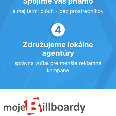
Spojíme vás priamo
s majiteľmi plôch - bez prostredníkov
4
Združujeme lokálne
agentúry
správna voľba pre menšie reklamné
kampane