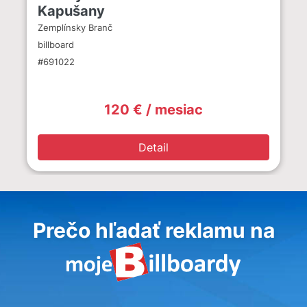
Kapušany
Zemplínsky Branč
billboard
#691022
120 € / mesiac
Detail
Prečo hľadať reklamu na