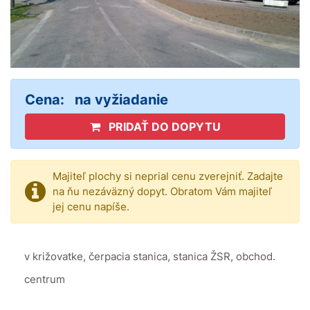
Cena:
na vyžiadanie
PRIDAŤ DO DOPYTU
Majiteľ plochy si neprial cenu zverejniť. Zadajte
na ňu nezáväzný dopyt. Obratom Vám majiteľ
jej cenu napíše.
v križovatke, čerpacia stanica, stanica ŽSR, obchod.
centrum