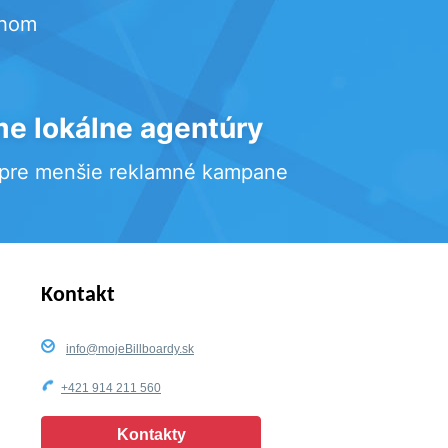
rhom
e lokálne agentúry
 pre menšie reklamné kampane
Kontakt
info@mojeBillboardy.sk
+421 914 211 560
Kontakty