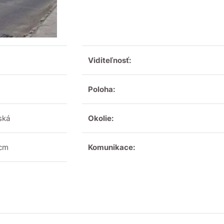
Viditeľnosť:
Poloha:
ská
Okolie:
 cm
Komunikace: