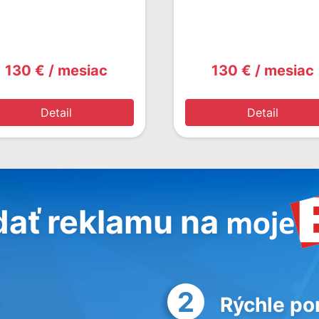
130 € / mesiac
130 € / mesiac
Detail
Detail
dať reklamu na
2
Rýchle po