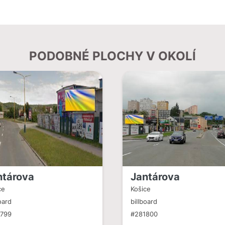
PODOBNÉ PLOCHY V OKOLÍ
ntárova
Jantárova
ce
Košice
oard
billboard
1799
#281800