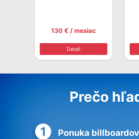
130 € / mesiac
Detail
Prečo hľa
1
Ponuka billboardov