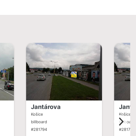
Jantárova
Jantá
Košice
Košice
billboard
billboard
#281794
#281795