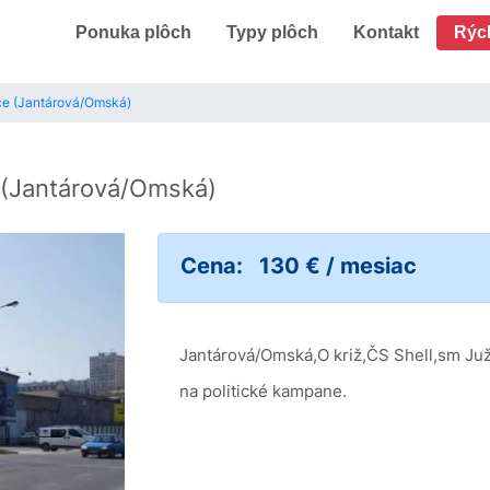
Ponuka plôch
Typy plôch
Kontakt
Rýc
ice (Jantárová/Omská)
(Jantárová/Omská)
Cena:
130 € / mesiac
Jantárová/Omská,O križ,ČS Shell,sm Juž
na politické kampane.