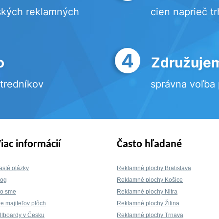
ských reklamných
cien naprieč t
4
o
Združujem
stredníkov
správna voľba
iac informácií
Často hľadané
asté otázky
Reklamné plochy Bratislava
log
Reklamné plochy Košice
to sme
Reklamné plochy Nitra
re majiteľov plôch
Reklamné plochy Žilina
illboardy v Česku
Reklamné plochy Trnava