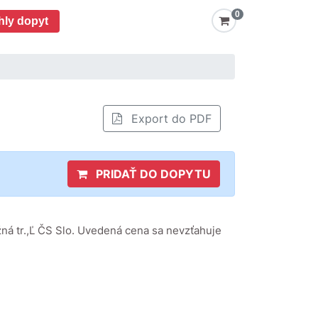
0
hly dopyt
Export do PDF
PRIDAŤ DO DOPYTU
ná tr.,Ľ ČS Slo. Uvedená cena sa nevzťahuje