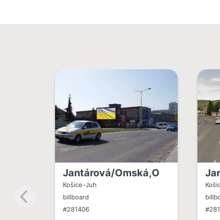
Jantárová/Omská,O
Ja
Košice-Juh
Koši
billboard
billb
#281406
#28