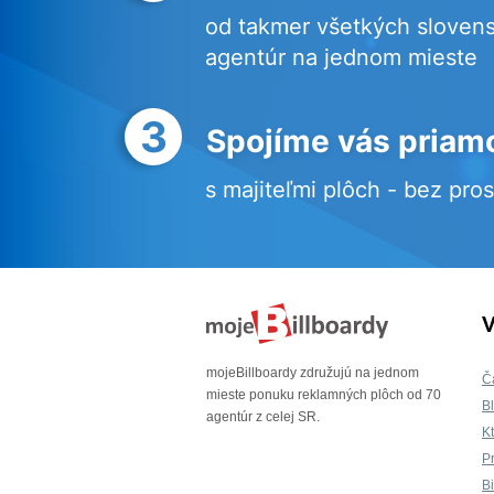
od takmer všetkých sloven
agentúr na jednom mieste
3
Spojíme vás priam
s majiteľmi plôch - bez pro
V
mojeBillboardy združujú na jednom
Č
mieste ponuku reklamných plôch od 70
B
agentúr z celej SR.
K
P
B