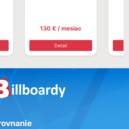
130 € / mesiac
1
Detail
rovnanie