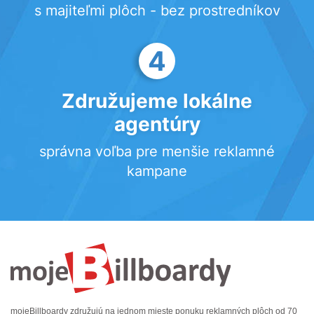
s majiteľmi plôch - bez prostredníkov
4
Združujeme lokálne
agentúry
správna voľba pre menšie reklamné
kampane
mojeBillboardy združujú na jednom mieste ponuku reklamných plôch od 70