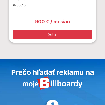
#283010
900 € / mesiac
Detail
Prečo hľadať reklamu na