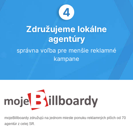
4
Združujeme lokálne
agentúry
správna voľba pre menšie reklamné
kampane
mojeBillboardy združujú na jednom mieste ponuku reklamných plôch od 70
agentúr z celej SR.