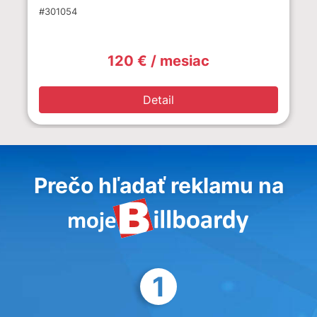
#301054
120 € / mesiac
Detail
Prečo hľadať reklamu na
1