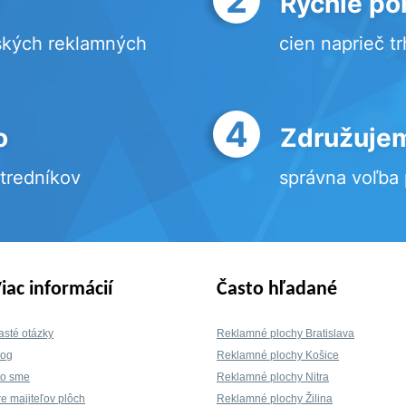
Rýchle po
ských reklamných
cien naprieč t
4
o
Združujem
stredníkov
správna voľba
iac informácií
Často hľadané
asté otázky
Reklamné plochy Bratislava
log
Reklamné plochy Košice
to sme
Reklamné plochy Nitra
re majiteľov plôch
Reklamné plochy Žilina