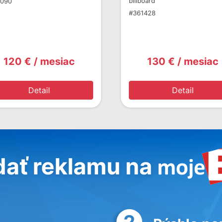
billboard
1090
#361428
120 € / mesiac
130 € / mesiac
Detail
Detail
dať reklamu na
2