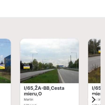
I/65,ŽA-BB,Cesta
I/65,
mieru,O
mieru
Martin
Martin