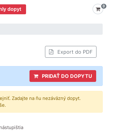
0
hly dopyt
Export do PDF
PRIDAŤ DO DOPYTU
rejniť. Zadajte na ňu nezáväzný dopyt.
še.
nástupištia