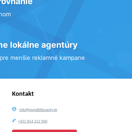
rovnanie
rhom
e lokálne agentúry
 pre menšie reklamné kampane
Kontakt
info@mojeBillboardy.sk
+421 914 211 560