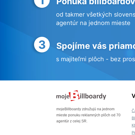
Ponuka billboardov
od takmer všetkých sloven
agentúr na jednom mieste
3
Spojíme vás priam
s majiteľmi plôch - bez pro
V
mojeBillboardy združujú na jednom
Č
mieste ponuku reklamných plôch od 70
B
agentúr z celej SR.
K
P