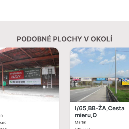
PODOBNÉ PLOCHY V OKOLÍ
I/65,BB-ŽA,Cesta
mieru,O
in
Martin
oard