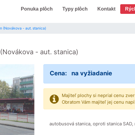
Ponuka plôch
Typy plôch
Kontakt
Rýc
n (Novákova - aut. stanica)
(Novákova - aut. stanica)
Cena:
na vyžiadanie
Majiteľ plochy si neprial cenu zve
Obratom Vám majiteľ jej cenu napí
autobusová stanica, oproti stanica SAD, 