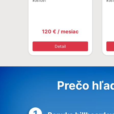
#361091
#36
120 € / mesiac
Detail
Prečo hľa
1