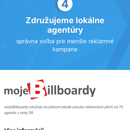
4
Združujeme lokálne
agentúry
správna voľba pre menšie reklamné
kampane
mojeBillboardy združujú na jednom mieste ponuku reklamných plôch od 70
agentúr z celej SR.