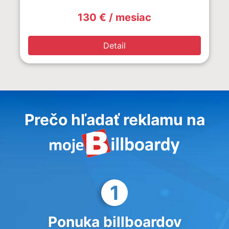
130 € / mesiac
Detail
Prečo hľadať reklamu na
1
Ponuka billboardov