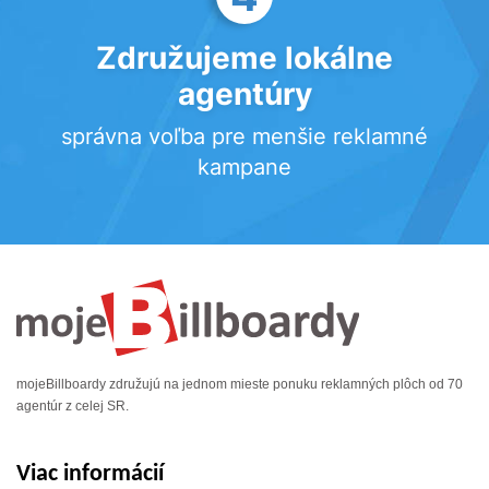
Združujeme lokálne
agentúry
správna voľba pre menšie reklamné
kampane
mojeBillboardy združujú na jednom mieste ponuku reklamných plôch od 70
agentúr z celej SR.
Viac informácií