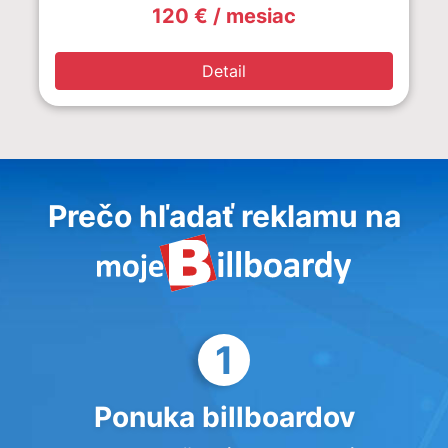
120 € / mesiac
Detail
Prečo hľadať reklamu na
1
Ponuka billboardov