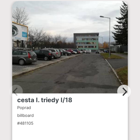
cesta I. triedy I/18
Poprad
billboard
#481105