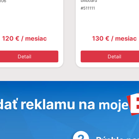
billboard
106
#511111
120 € / mesiac
130 € / mesiac
Detail
Detail
dať reklamu na
2