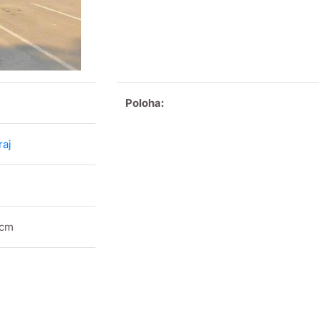
Poloha:
raj
 cm