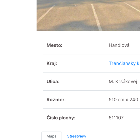
Mesto:
Handlová
Kraj:
Trenčiansky k
Ulica:
M. Kršákovej
Rozmer:
510 cm x 240
Číslo plochy:
511107
Mapa
Streetview