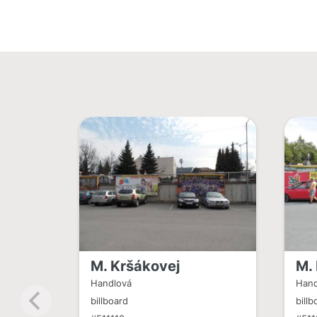
M. Kršákovej
M.
Handlová
Hand
billboard
billb