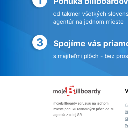
Ponuka billboardov
od takmer všetkých sloven
agentúr na jednom mieste
3
Spojíme vás priam
s majiteľmi plôch - bez pro
V
mojeBillboardy združujú na jednom
Č
mieste ponuku reklamných plôch od 70
B
agentúr z celej SR.
K
P