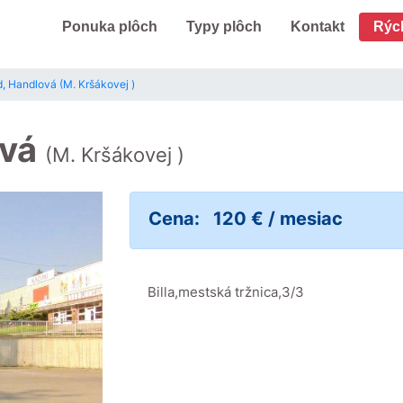
Ponuka plôch
Typy plôch
Kontakt
Rýc
d, Handlová (M. Kršákovej )
ová
(M. Kršákovej )
Cena:
120 € / mesiac
Billa,mestská tržnica,3/3