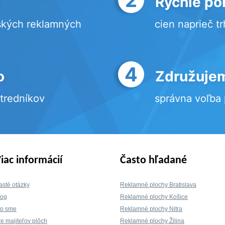
Rýchle po
ských reklamných
cien naprieč t
4
o
Združujem
stredníkov
správna voľba
iac informácií
Často hľadané
asté otázky
Reklamné plochy Bratislava
log
Reklamné plochy Košice
to sme
Reklamné plochy Nitra
re majiteľov plôch
Reklamné plochy Žilina