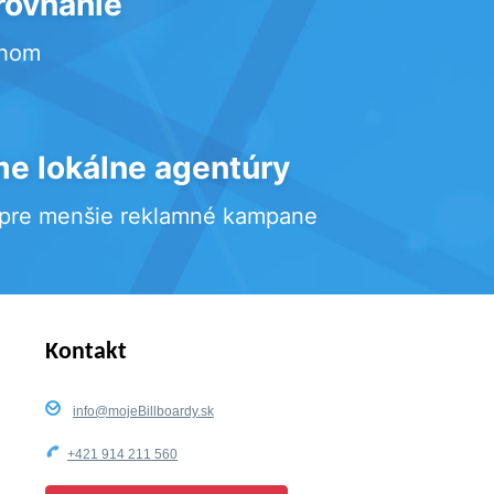
rovnanie
rhom
e lokálne agentúry
 pre menšie reklamné kampane
Kontakt
info@mojeBillboardy.sk
+421 914 211 560