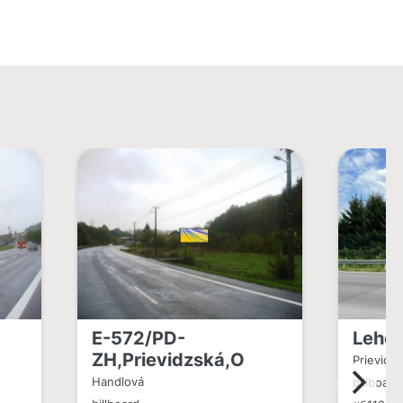
E-572/PD-
Leho
ZH,Prievidzská,O
Prievidz
Handlová
billboard