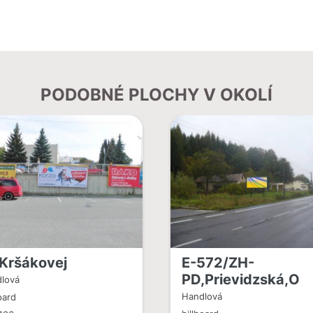
PODOBNÉ PLOCHY V OKOLÍ
 Kršákovej
E-572/ZH-
PD,Prievidzská,O
lová
Handlová
oard