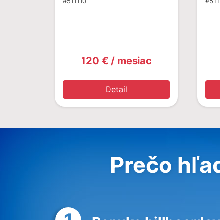
#511110
#511
120 € / mesiac
Detail
Prečo hľa
1