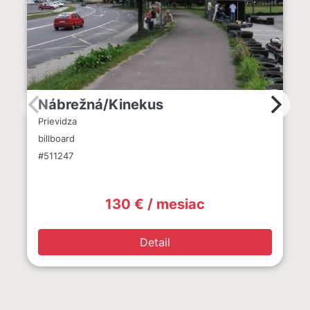
Nábrežná/Kinekus
Prievidza
billboard
#511247
130 € / mesiac
Detail