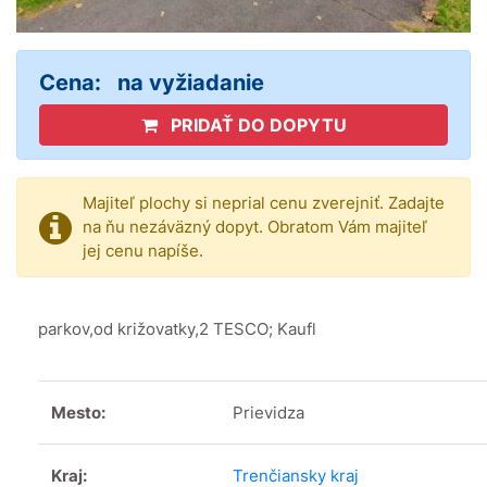
Cena:
na vyžiadanie
PRIDAŤ DO DOPYTU
Majiteľ plochy si neprial cenu zverejniť. Zadajte
na ňu nezáväzný dopyt. Obratom Vám majiteľ
jej cenu napíše.
parkov,od križovatky,2 TESCO; Kaufl
Mesto:
Prievidza
Kraj:
Trenčiansky kraj