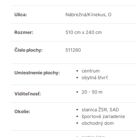
Ulica:
Nábrežná/Kinekus, O
Rozmer:
510 cm x 240 cm
Číslo plochy:
511260
centrum
Umiestnenie plochy:
obytná štvrť
20 - 50 m
Viditeľnosť:
stanica ŽSR, SAD
Okolie:
športové zariadenie
obchodný dom