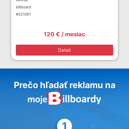
billboard
#521061
120 € / mesiac
Detail
Prečo hľadať reklamu na
1