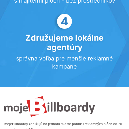
s majiteľmi plôch - bez prostredníkov
4
Združujeme lokálne
agentúry
správna voľba pre menšie reklamné
kampane
mojeBillboardy združujú na jednom mieste ponuku reklamných plôch od 70