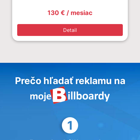
130 € / mesiac
Detail
Prečo hľadať reklamu na
1