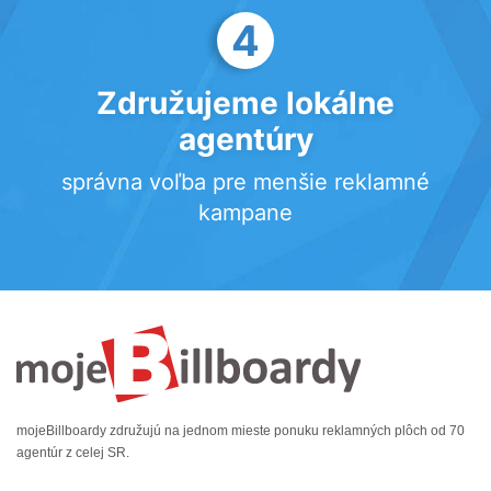
4
Združujeme lokálne
agentúry
správna voľba pre menšie reklamné
kampane
mojeBillboardy združujú na jednom mieste ponuku reklamných plôch od 70
agentúr z celej SR.