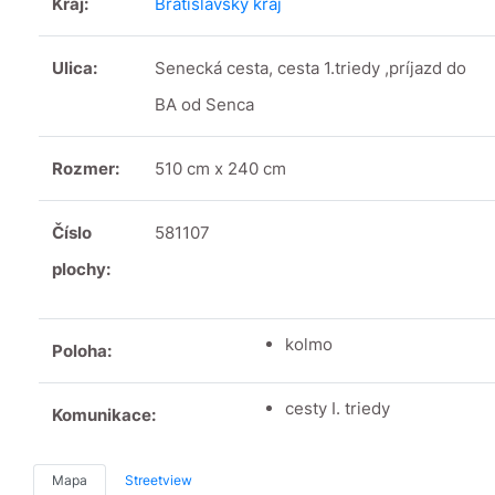
Kraj:
Bratislavský kraj
Ulica:
Senecká cesta, cesta 1.triedy ,príjazd do
BA od Senca
Rozmer:
510 cm x 240 cm
Číslo
581107
plochy:
kolmo
Poloha:
cesty I. triedy
Komunikace:
Mapa
Streetview