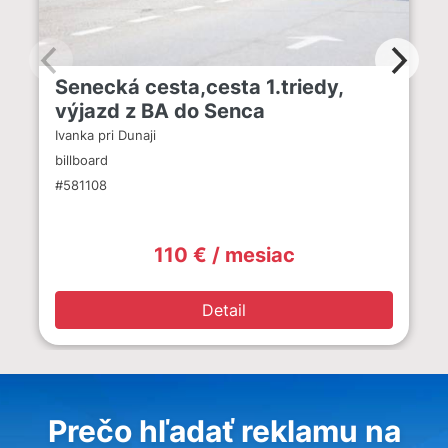
Senecká cesta,cesta 1.triedy,
výjazd z BA do Senca
Ivanka pri Dunaji
billboard
#581108
110 € / mesiac
Detail
Prečo hľadať reklamu na