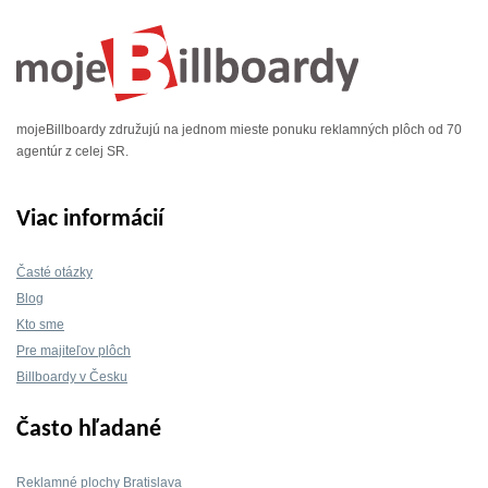
mojeBillboardy združujú na jednom mieste ponuku reklamných plôch od 70
agentúr z celej SR.
Viac informácií
Časté otázky
Blog
Kto sme
Pre majiteľov plôch
Billboardy v Česku
Často hľadané
Reklamné plochy Bratislava