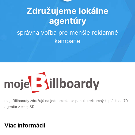
Združujeme lokálne
agentúry
správna voľba pre menšie reklamné
kampane
mojeBillboardy združujú na jednom mieste ponuku reklamných plôch od 70
agentúr z celej SR.
Viac informácií