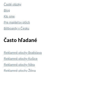
Časté otázky
Blog
Kto sme
Pre majiteľov plôch
Billboardy v Česku
Často hľadané
Reklamné plochy Bratislava
Reklamné plochy Košice
Reklamné plochy Nitra
Reklamné plochy Žilina
Reklamné plochy Trnava
Kontakt
info@mojeBillboardy.sk