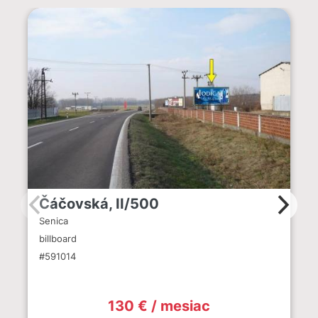
Čáčovská, II/500
Senica
billboard
#591014
130 € / mesiac