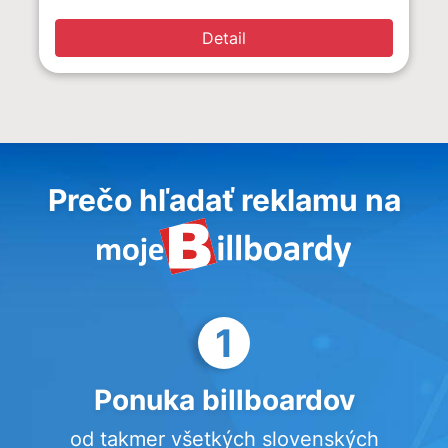
Detail
Prečo hľadať reklamu na
1
Ponuka billboardov
od takmer všetkých slovenských