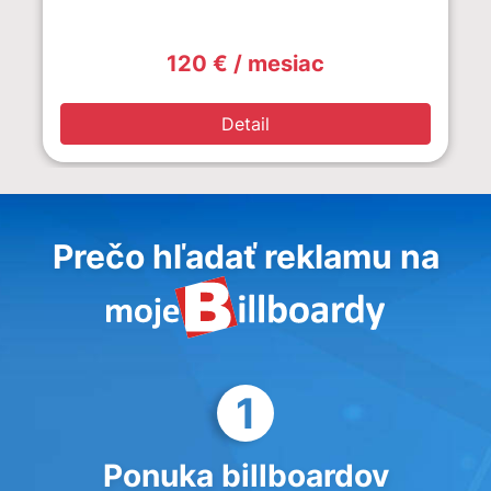
120 € / mesiac
Detail
Prečo hľadať reklamu na
1
Ponuka billboardov