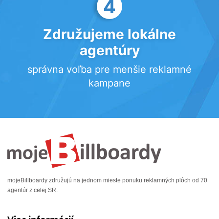
4
Združujeme lokálne
agentúry
správna voľba pre menšie reklamné
kampane
mojeBillboardy združujú na jednom mieste ponuku reklamných plôch od 70
agentúr z celej SR.