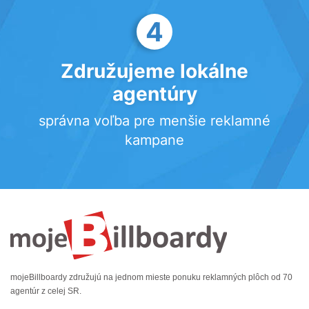
4
Združujeme lokálne
agentúry
správna voľba pre menšie reklamné
kampane
mojeBillboardy združujú na jednom mieste ponuku reklamných plôch od 70
agentúr z celej SR.