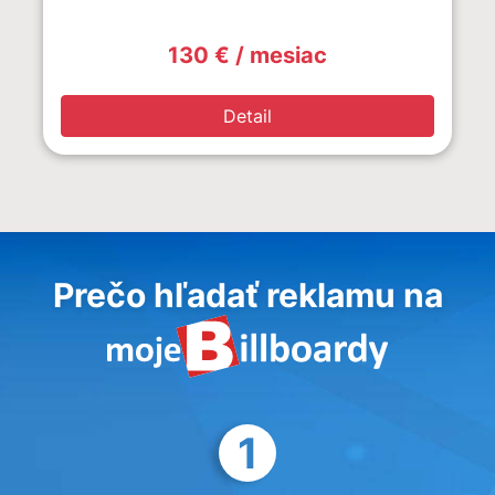
130 € / mesiac
Detail
Prečo hľadať reklamu na
1