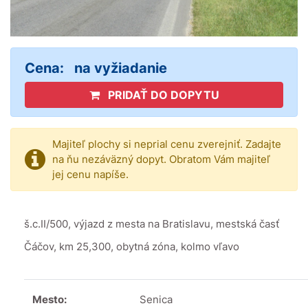
Cena:
na vyžiadanie
PRIDAŤ DO DOPYTU
Majiteľ plochy si neprial cenu zverejniť. Zadajte
na ňu nezáväzný dopyt. Obratom Vám majiteľ
jej cenu napíše.
š.c.II/500, výjazd z mesta na Bratislavu, mestská časť
Čáčov, km 25,300, obytná zóna, kolmo vľavo
Mesto:
Senica