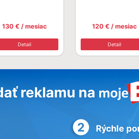
130 € / mesiac
120 € / mesiac
Detail
Detail
dať reklamu na
2
Rýchle po