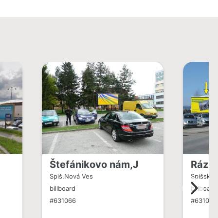
Štefánikovo nám,J
Rázu
Spiš.Nová Ves
Spišská 
billboard
billboard
#631066
#631006