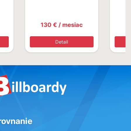
130 € / mesiac
1
Detail
rovnanie