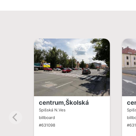
centrum,Školská
ce
Spišská N.Ves
Spiš
billboard
billb
#631098
#631