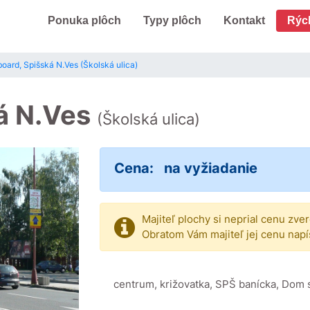
Ponuka plôch
Typy plôch
Kontakt
Rýc
board, Spišská N.Ves (Školská ulica)
ká N.Ves
(Školská ulica)
Cena:
na vyžiadanie
Majiteľ plochy si neprial cenu zve
Obratom Vám majiteľ jej cenu napí
centrum, križovatka, SPŠ banícka, Dom 