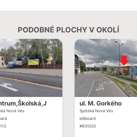
PODOBNÉ PLOCHY V OKOLÍ
ntrum,Školská,J
ul. M. Gorkého
ská Nová Ves
Spišská Nová Ves
oard
billboard
113
#631020