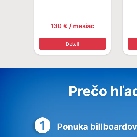
130 € / mesiac
Detail
Prečo hľa
1
Ponuka billboardov