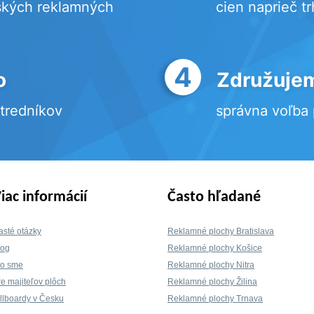
ských reklamných
cien naprieč t
4
o
Združujem
stredníkov
správna voľba
iac informácií
Často hľadané
asté otázky
Reklamné plochy Bratislava
log
Reklamné plochy Košice
to sme
Reklamné plochy Nitra
re majiteľov plôch
Reklamné plochy Žilina
illboardy v Česku
Reklamné plochy Trnava