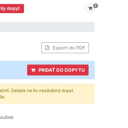
0
hly dopyt
Export do PDF
PRIDAŤ DO DOPYTU
rejniť. Zadajte na ňu nezáväzný dopyt.
še.
služieb