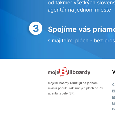
od takmer všetkých sloven
agentúr na jednom mieste
3
Spojíme vás priam
s majiteľmi plôch - bez pro
V
mojeBillboardy združujú na jednom
Č
mieste ponuku reklamných plôch od 70
B
agentúr z celej SR.
K
P
B