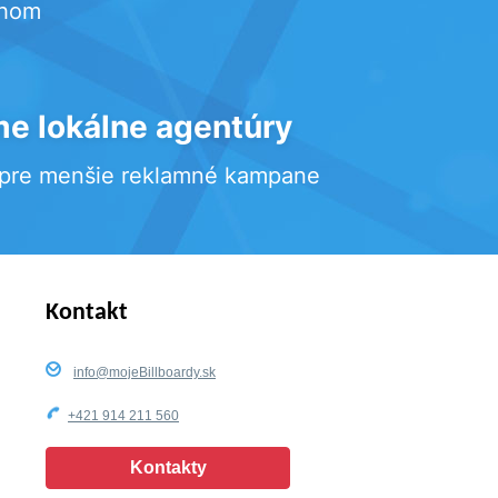
rhom
e lokálne agentúry
 pre menšie reklamné kampane
Kontakt
info@mojeBillboardy.sk
+421 914 211 560
Kontakty