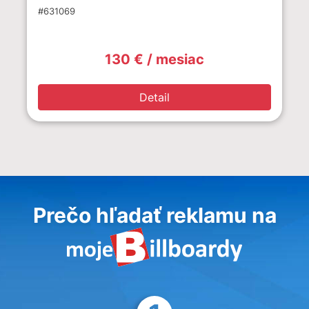
#631069
130 € / mesiac
Detail
Prečo hľadať reklamu na