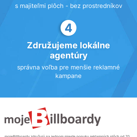
s majiteľmi plôch - bez prostredníkov
4
Združujeme lokálne
agentúry
správna voľba pre menšie reklamné
kampane
mojeBillboardy združujú na jednom mieste ponuku reklamných plôch od 70