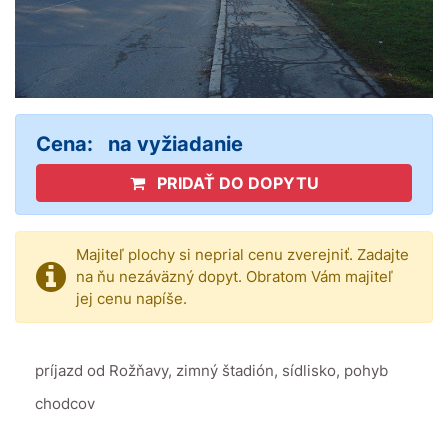
Cena:
na vyžiadanie
PRIDAŤ DO DOPYTU
Majiteľ plochy si neprial cenu zverejniť. Zadajte
na ňu nezáväzný dopyt. Obratom Vám majiteľ
jej cenu napíše.
príjazd od Rožňavy, zimný štadión, sídlisko, pohyb
chodcov