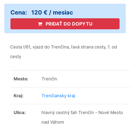
Cena:
120 € / mesiac
PRIDAŤ DO DOPYTU
Cesta I/61, vjazd do Trenčína, ľavá strana cesty, 1. od
cesty
Mesto:
Trenčín
Kraj:
Trenčiansky kraj
Ulica:
hlavný cestný ťah Trenčín - Nové Mesto
nad Váhom