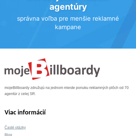
agentúry
správna voľba pre menšie reklamné
kampane
mojeBillboardy združujú na jednom mieste ponuku reklamných plôch od 70
agentúr z celej SR.
Viac informácií
Časté otázky
Blog