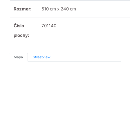
Rozmer:
510 cm x 240 cm
Číslo
701140
plochy:
Mapa
Streetview