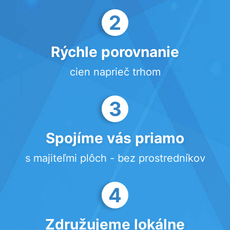
2
Rýchle porovnanie
cien naprieč trhom
3
Spojíme vás priamo
s majiteľmi plôch - bez prostredníkov
4
Združujeme lokálne