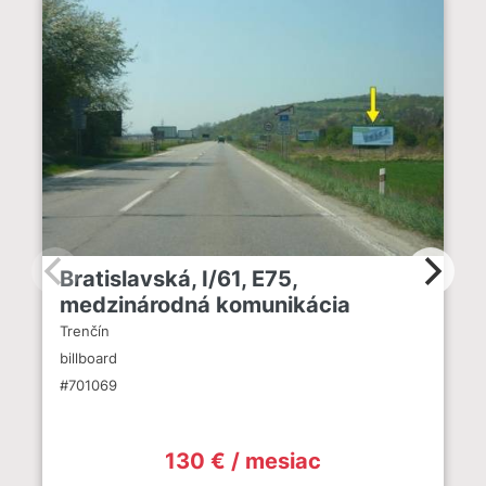
Bratislavská, I/61, E75,
medzinárodná komunikácia
Trenčín
billboard
#701069
130 € / mesiac