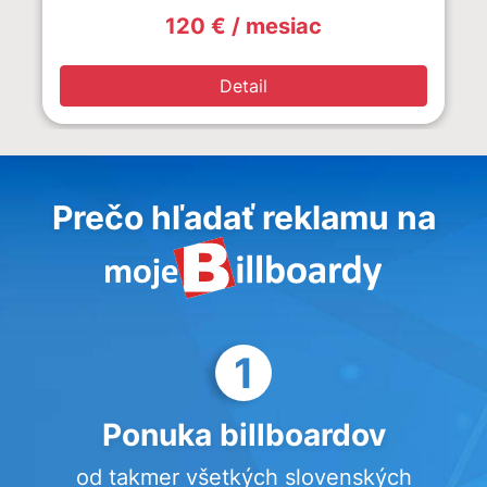
120 € / mesiac
Detail
Prečo hľadať reklamu na
1
Ponuka billboardov
od takmer všetkých slovenských