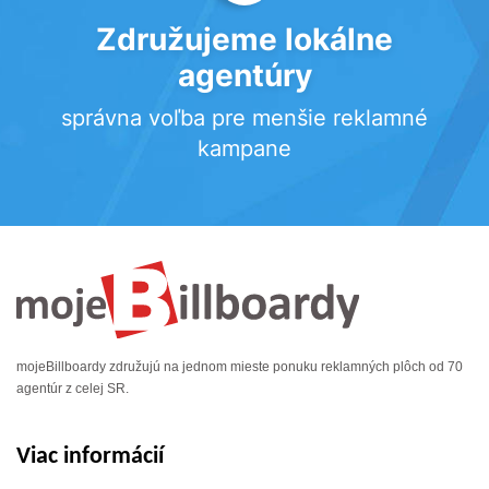
Združujeme lokálne
agentúry
správna voľba pre menšie reklamné
kampane
mojeBillboardy združujú na jednom mieste ponuku reklamných plôch od 70
agentúr z celej SR.
Viac informácií