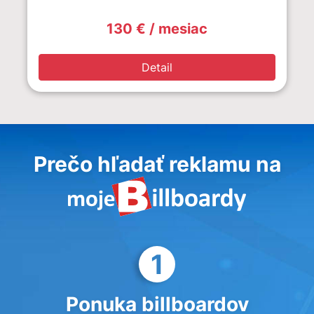
130 € / mesiac
Detail
Prečo hľadať reklamu na
1
Ponuka billboardov