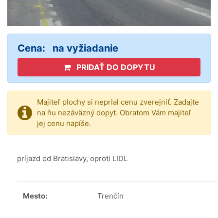
Cena:
na vyžiadanie
PRIDAŤ DO DOPYTU
Majiteľ plochy si neprial cenu zverejniť. Zadajte
na ňu nezáväzný dopyt. Obratom Vám majiteľ
jej cenu napíše.
príjazd od Bratislavy, oproti LIDL
Mesto:
Trenčín