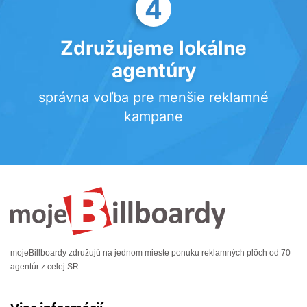
4
Združujeme lokálne
agentúry
správna voľba pre menšie reklamné
kampane
mojeBillboardy združujú na jednom mieste ponuku reklamných plôch od 70
agentúr z celej SR.