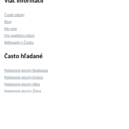
Viac informácií
Časté otázky
Blog
Kto sme
Pre majiteľov plôch
Billboardy v Česku
Často hľadané
Reklamné plochy Bratislava
Reklamné plochy Košice
Reklamné plochy Nitra
Reklamné plochy Žilina
Reklamné plochy Trnava
Kontakt
info@mojeBillboardy.sk