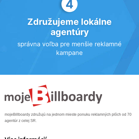
4
Združujeme lokálne
agentúry
správna voľba pre menšie reklamné
kampane
mojeBillboardy združujú na jednom mieste ponuku reklamných plôch od 70
agentúr z celej SR.