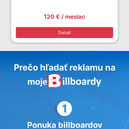
120 € / mesiac
Detail
Prečo hľadať reklamu na
1
Ponuka billboardov