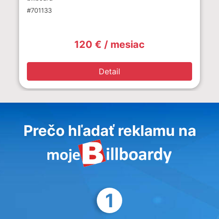
#701133
120 € / mesiac
Detail
Prečo hľadať reklamu na
1