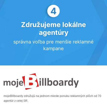
4
Združujeme lokálne
agentúry
správna voľba pre menšie reklamné
kampane
mojeBillboardy združujú na jednom mieste ponuku reklamných plôch od 70
agentúr z celej SR.