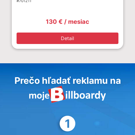
#701211
130 € / mesiac
Detail
Prečo hľadať reklamu na
1