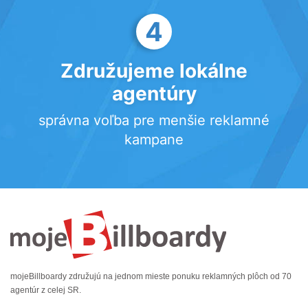
4
Združujeme lokálne
agentúry
správna voľba pre menšie reklamné
kampane
mojeBillboardy združujú na jednom mieste ponuku reklamných plôch od 70
agentúr z celej SR.