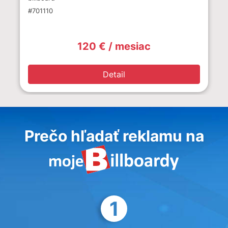
#701110
120 € / mesiac
Detail
Prečo hľadať reklamu na
1