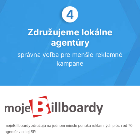
4
Združujeme lokálne
agentúry
správna voľba pre menšie reklamné
kampane
mojeBillboardy združujú na jednom mieste ponuku reklamných plôch od 70
agentúr z celej SR.