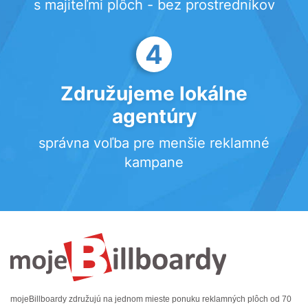
s majiteľmi plôch - bez prostredníkov
4
Združujeme lokálne
agentúry
správna voľba pre menšie reklamné
kampane
mojeBillboardy združujú na jednom mieste ponuku reklamných plôch od 70