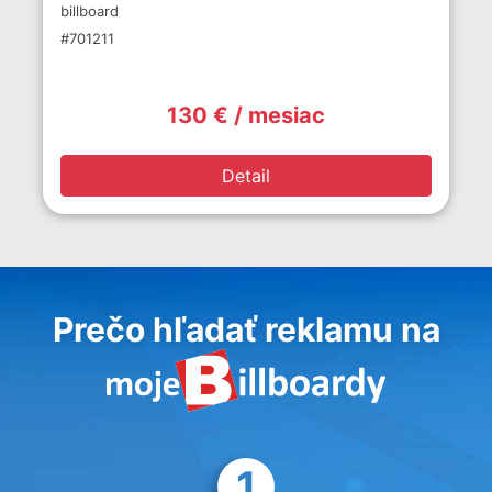
billboard
#701211
130 € / mesiac
Detail
Prečo hľadať reklamu na
1