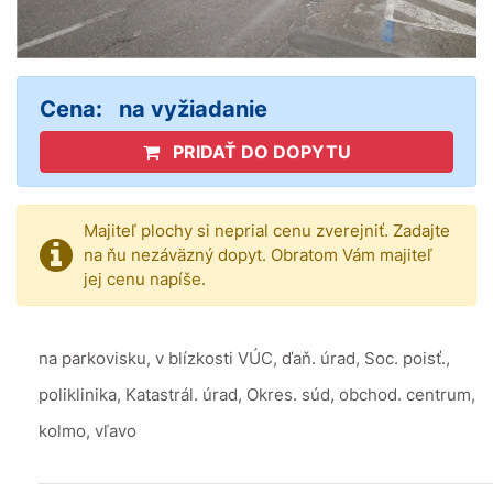
Cena:
na vyžiadanie
PRIDAŤ DO DOPYTU
Majiteľ plochy si neprial cenu zverejniť. Zadajte
na ňu nezáväzný dopyt. Obratom Vám majiteľ
jej cenu napíše.
na parkovisku, v blízkosti VÚC, ďaň. úrad, Soc. poisť.,
poliklinika, Katastrál. úrad, Okres. súd, obchod. centrum,
kolmo, vľavo