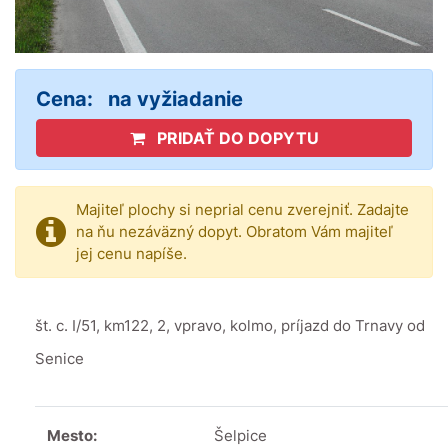
Cena:
na vyžiadanie
PRIDAŤ DO DOPYTU
Majiteľ plochy si neprial cenu zverejniť. Zadajte
na ňu nezáväzný dopyt. Obratom Vám majiteľ
jej cenu napíše.
št. c. I/51, km122, 2, vpravo, kolmo, príjazd do Trnavy od
Senice
Mesto:
Šelpice