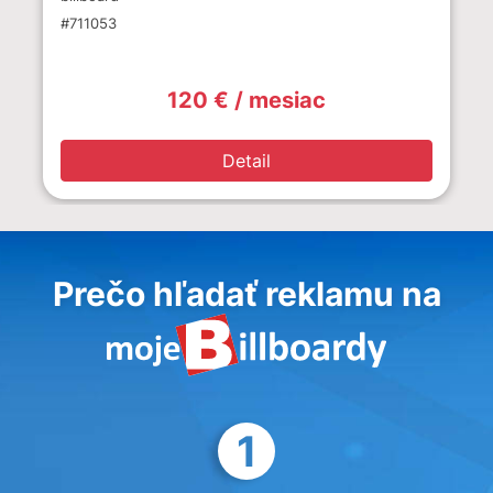
#711053
120 € / mesiac
Detail
Prečo hľadať reklamu na
1