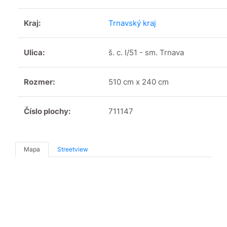
Kraj:
Trnavský kraj
Ulica:
š. c. I/51 - sm. Trnava
Rozmer:
510 cm x 240 cm
Číslo plochy:
711147
Mapa
Streetview