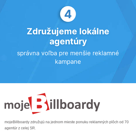
4
Združujeme lokálne
agentúry
správna voľba pre menšie reklamné
kampane
mojeBillboardy združujú na jednom mieste ponuku reklamných plôch od 70
agentúr z celej SR.