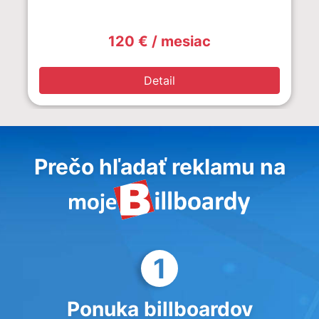
120 € / mesiac
Detail
Prečo hľadať reklamu na
1
Ponuka billboardov