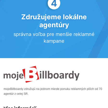
4
Združujeme lokálne
agentúry
správna voľba pre menšie reklamné
kampane
mojeBillboardy združujú na jednom mieste ponuku reklamných plôch od 70
agentúr z celej SR.