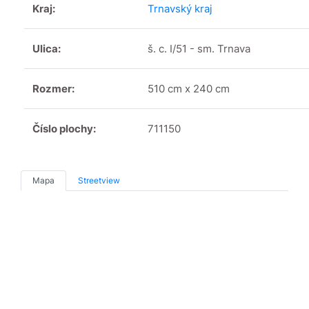
Kraj:
Trnavský kraj
Ulica:
š. c. I/51 - sm. Trnava
Rozmer:
510 cm x 240 cm
Číslo plochy:
711150
Mapa
Streetview