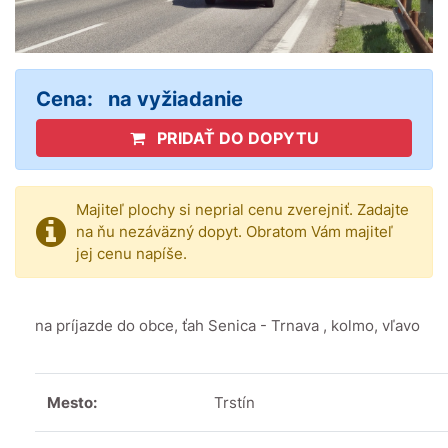
Cena:
na vyžiadanie
PRIDAŤ DO DOPYTU
Majiteľ plochy si neprial cenu zverejniť. Zadajte
na ňu nezáväzný dopyt. Obratom Vám majiteľ
jej cenu napíše.
na príjazde do obce, ťah Senica - Trnava , kolmo, vľavo
Mesto:
Trstín