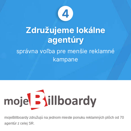
4
Združujeme lokálne
agentúry
správna voľba pre menšie reklamné
kampane
mojeBillboardy združujú na jednom mieste ponuku reklamných plôch od 70
agentúr z celej SR.