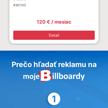
#361150
120 € / mesiac
Detail
Prečo hľadať reklamu na
1