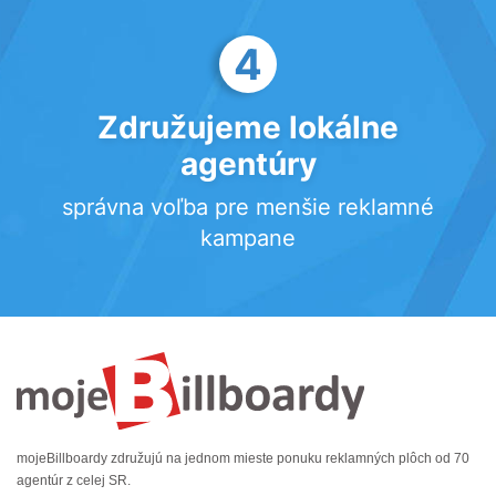
4
Združujeme lokálne
agentúry
správna voľba pre menšie reklamné
kampane
mojeBillboardy združujú na jednom mieste ponuku reklamných plôch od 70
agentúr z celej SR.