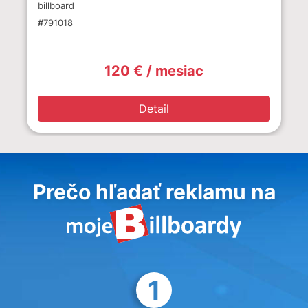
billboard
#791018
120 € / mesiac
Detail
Prečo hľadať reklamu na
1