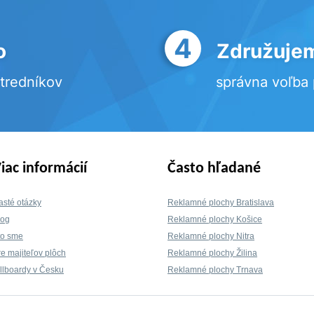
4
o
Združujem
stredníkov
správna voľba
iac informácií
Často hľadané
asté otázky
Reklamné plochy Bratislava
log
Reklamné plochy Košice
to sme
Reklamné plochy Nitra
re majiteľov plôch
Reklamné plochy Žilina
illboardy v Česku
Reklamné plochy Trnava