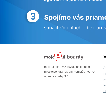
3
Spojíme vás priam
s majiteľmi plôch - bez pro
V
mojeBillboardy združujú na jednom
Č
mieste ponuku reklamných plôch od 70
B
agentúr z celej SR.
K
P
B