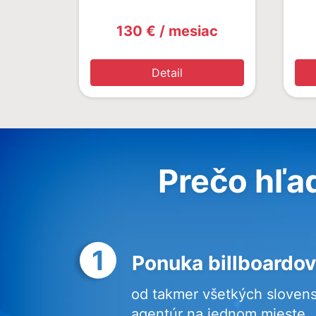
130 € / mesiac
Detail
Prečo hľa
1
Ponuka billboardov
od takmer všetkých sloven
agentúr na jednom mieste