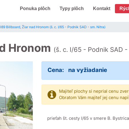
Ponuka plôch
Typy plôch
Kontakt
Rýc
89 Billboard, Žiar nad Hronom (š. c. I/65 - Podnik SAD - sm. Nitra)
nad Hronom
(š. c. I/65 - Podnik SAD -
Cena:
na vyžiadanie
Majiteľ plochy si neprial cenu zve
Obratom Vám majiteľ jej cenu napí
prieťah št. cesty I/65 v smere B. Bystric