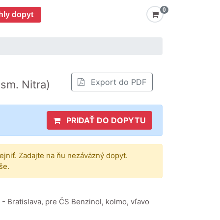
0
hly dopyt
Export do PDF
 sm. Nitra)
PRIDAŤ DO DOPYTU
rejniť. Zadajte na ňu nezáväzný dopyt.
še.
a - Bratislava, pre ČS Benzinol, kolmo, vľavo