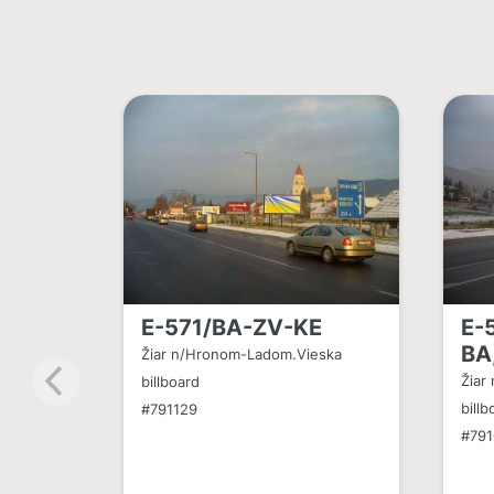
E-571/BA-ZV-KE
E-
BA
Žiar n/Hronom-Ladom.Vieska
Žiar
billboard
billb
#791129
#79