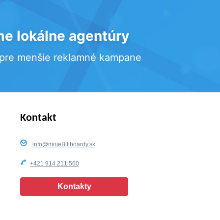
e lokálne agentúry
 pre menšie reklamné kampane
Kontakt
info@mojeBillboardy.sk
+421 914 211 560
Kontakty