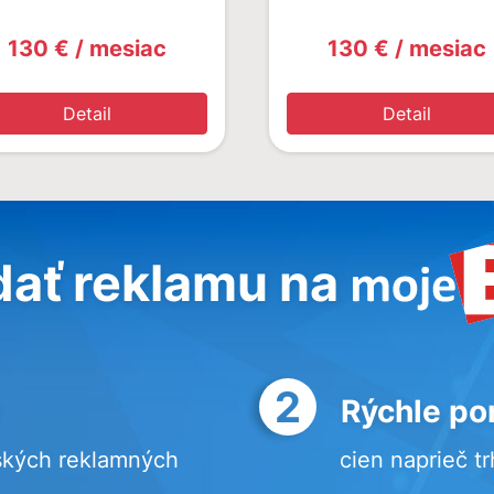
130 € / mesiac
130 € / mesiac
Detail
Detail
dať reklamu na
2
Rýchle po
ských reklamných
cien naprieč t