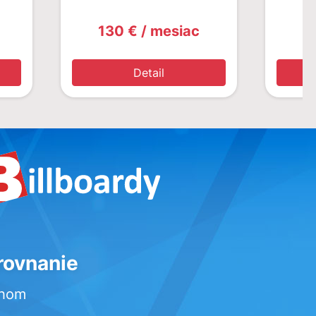
130 € / mesiac
1
Detail
rovnanie
rhom