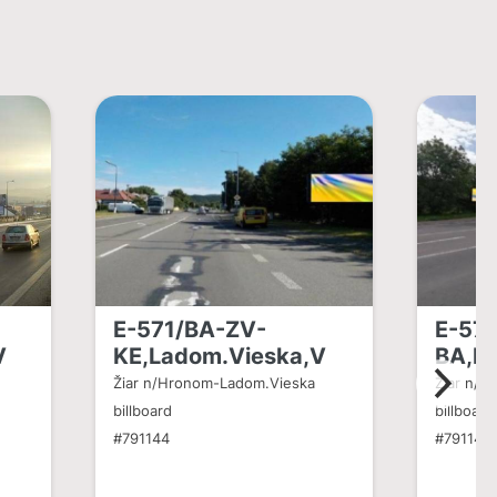
E-571/BA-ZV-
E-57
V
KE,Ladom.Vieska,V
BA,L
Žiar n/Hronom-Ladom.Vieska
Žiar n/
billboard
billboard
#791144
#791145