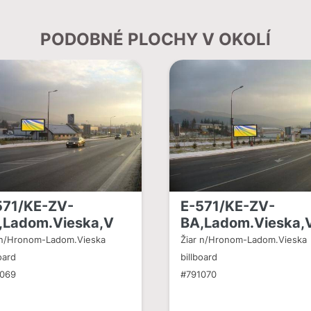
PODOBNÉ PLOCHY V OKOLÍ
571/KE-ZV-
E-571/KE-ZV-
,Ladom.Vieska,V
BA,Ladom.Vieska,
 n/Hronom-Ladom.Vieska
Žiar n/Hronom-Ladom.Vieska
oard
billboard
1069
#791070